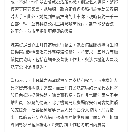
成。不過，他們是否會成為活躍司機，則受個人選擇、整體
經濟等因素影響。她強調，政府正透過多種措施協助業界招
聘人手。此外，她提到早前推出的士車隊，現時有約一千一
百部車輛，並有科技公司正與營辦商探討，期望能整合統一
的平台，為市民提供更便捷的選擇。
陳美寶是日亦土耳其當局進行會面，就香港國際機場發生的
貨機衝出跑道墮海意外表達深切關注，並要求土耳其方面繼
續提供協助，包括在調查及善後工作上，與涉事機組人員及
航空公司保持協調。
當局表示，土耳其方面承諾會全力支持和配合，涉事機組人
員將留港積極協助調查，而土耳其民航當局的專家代表也將
於日內抵港提供協助。陳美寶強調，政府非常關注兩名不幸
離世員工家屬的情況，除了機管局及機場保安公司會提供緊
急支援外，社會福利署等專責人員亦已介入協助。局方指
出，民航意外調查機構正根據國際標準展開全面調查，相關
外國專家已陸續抵港，飛機打撈工作也將於日內展開。