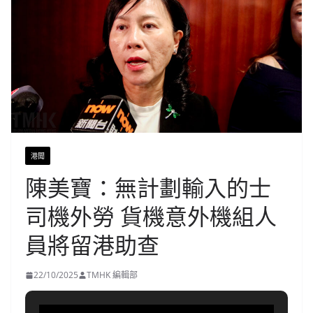
港聞
陳美寶：無計劃輸入的士
司機外勞 貨機意外機組人
員將留港助查
22/10/2025
TMHK 編輯部