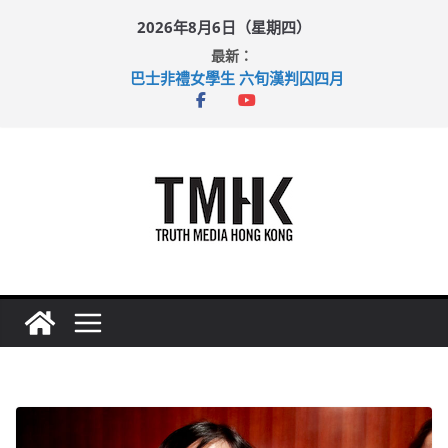
Skip
2026年8月6日（星期四）
to
最新：
content
巴士非禮女學生 六旬漢判囚四月
涉造假公屋富戶申報表 倉管員准保釋候訊
足球盛會次場激戰 祖雲達斯挫車路士
上半年純利大增七成 國泰：下半年油價續波動
上半年車禍奪六十三命 警方：下週起嚴打交通違例