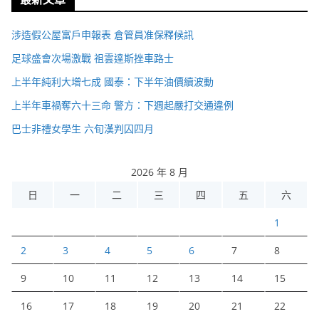
涉造假公屋富戶申報表 倉管員准保釋候訊
足球盛會次場激戰 祖雲達斯挫車路士
上半年純利大增七成 國泰：下半年油價續波動
上半年車禍奪六十三命 警方：下週起嚴打交通違例
巴士非禮女學生 六旬漢判囚四月
2026 年 8 月
日
一
二
三
四
五
六
1
2
3
4
5
6
7
8
9
10
11
12
13
14
15
16
17
18
19
20
21
22