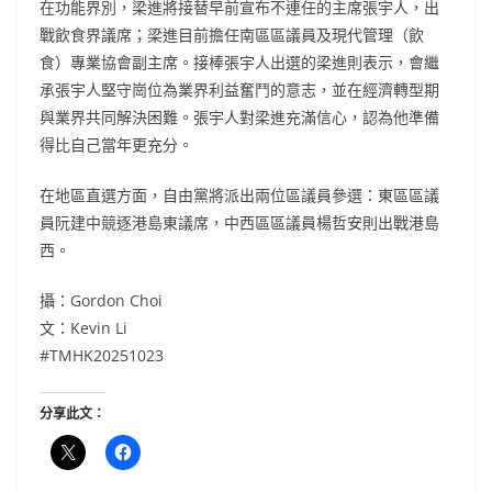
在功能界別，梁進將接替早前宣布不連任的主席張宇人，出
戰飲食界議席；梁進目前擔任南區區議員及現代管理（飲
食）專業協會副主席。接棒張宇人出選的梁進則表示，會繼
承張宇人堅守崗位為業界利益奮鬥的意志，並在經濟轉型期
與業界共同解決困難。張宇人對梁進充滿信心，認為他準備
得比自己當年更充分。
在地區直選方面，自由黨將派出兩位區議員參選：東區區議
員阮建中競逐港島東議席，中西區區議員楊哲安則出戰港島
西。
攝：Gordon Choi
文：Kevin Li
#TMHK20251023
分享此文：