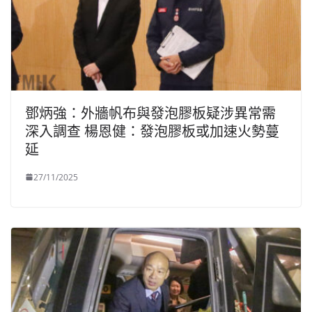
鄧炳強：外牆帆布與發泡膠板疑涉異常需
深入調查 楊恩健：發泡膠板或加速火勢蔓
延
27/11/2025