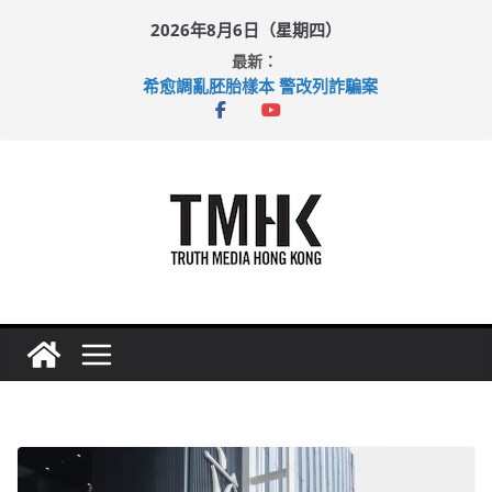
Skip
2026年8月6日（星期四）
to
最新：
content
希愈調亂胚胎樣本 警改列詐騙案
足球盛會次場激戰 祖雲達斯挫車路士
上半年純利大增七成 國泰：下半年油價續波動
上半年車禍奪六十三命 警方：下週起嚴打交通違例
巴士非禮女學生 六旬漢判囚四月