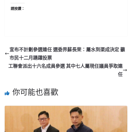
請按讚：
宣布不計劃參選連任 選委界蘇長荣：屬水到渠成決定 籲
市民十二月踴躍投票
工聯會派出十六名成員參選 其中七人屬現任議員爭取連
任
你可能也喜歡