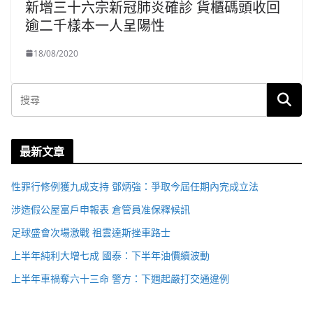
新增三十六宗新冠肺炎確診 貨櫃碼頭收回
逾二千樣本一人呈陽性
18/08/2020
最新文章
性罪行修例獲九成支持 鄧炳強：爭取今屆任期內完成立法
涉造假公屋富戶申報表 倉管員准保釋候訊
足球盛會次場激戰 祖雲達斯挫車路士
上半年純利大增七成 國泰：下半年油價續波動
上半年車禍奪六十三命 警方：下週起嚴打交通違例