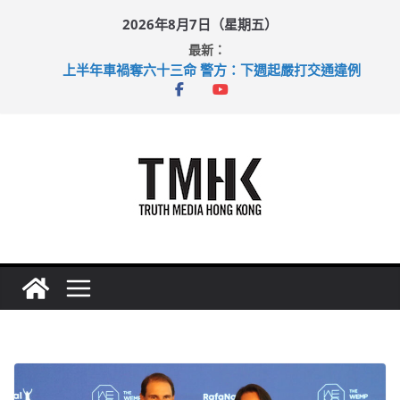
Skip
2026年8月7日（星期五）
to
最新：
content
上半年車禍奪六十三命 警方：下週起嚴打交通違例
性罪行修例獲九成支持 鄧炳強：爭取今屆任期內完成立法
涉造假公屋富戶申報表 倉管員准保釋候訊
足球盛會次場激戰 祖雲達斯挫車路士
上半年純利大增七成 國泰：下半年油價續波動