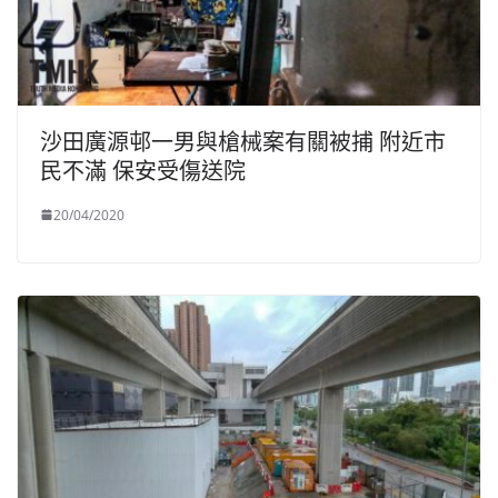
沙田廣源邨一男與槍械案有關被捕 附近市
民不滿 保安受傷送院
20/04/2020