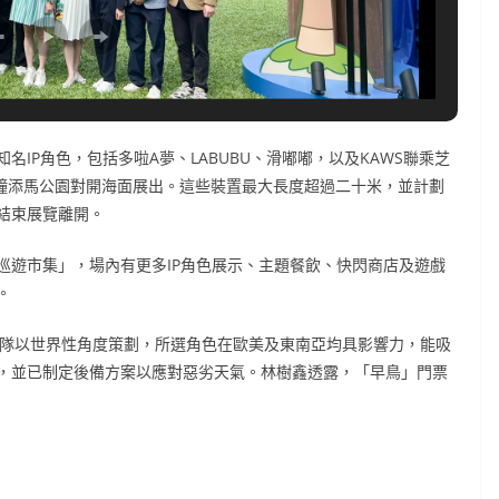
IP角色，包括多啦A夢、LABUBU、滑嘟嘟，以及KAWS聯乘芝
金鐘添馬公園對開海面展出。這些裝置最大長度超過二十米，並計劃
結束展覽離開。
巡遊市集」，場內有更多IP角色展示、主題餐飲、快閃商店及遊戲
。
樹鑫表示，團隊以世界性角度策劃，所選角色在歐美及東南亞均具影響力，能吸
，並已制定後備方案以應對惡劣天氣。林樹鑫透露，「早鳥」門票