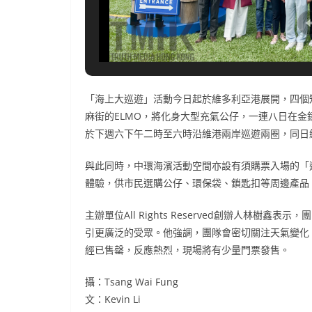
「海上大巡遊」活動今日起於維多利亞港展開，四個知名
麻街的ELMO，將化身大型充氣公仔，一連八日在
於下週六下午二時至六時沿維港兩岸巡遊兩圈，同日
與此同時，中環海濱活動空間亦設有須購票入場的「
體驗，供市民選購公仔、環保袋、鎖匙扣等周邊產品
主辦單位All Rights Reserved創辦人林
引更廣泛的受眾。他強調，團隊會密切關注天氣變化
經已售罄，反應熱烈，現場將有少量門票發售。
攝：Tsang Wai Fung
文：Kevin Li