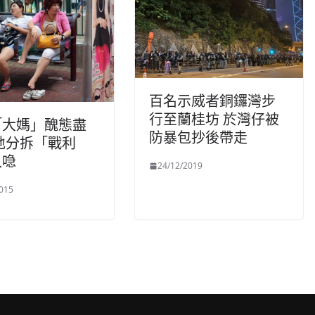
百名示威者銅鑼灣步
行至蘭桂坊 於灣仔被
「大媽」醜態盡
防暴包抄後帶走
地分拆「戰利
入喼
24/12/2019
015