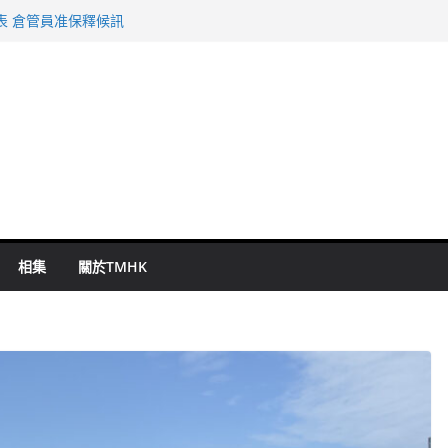
表 倉管員准保釋候訊
年規劃 李家超：研設機構代辦樓宇維修
謀殺及自殺案 警方：疑兇斬傷鄰居後墮亡
啟德主場館奪錦標
持 鄧炳強：爭取今屆任期內完成立法
相集
關於TMHK