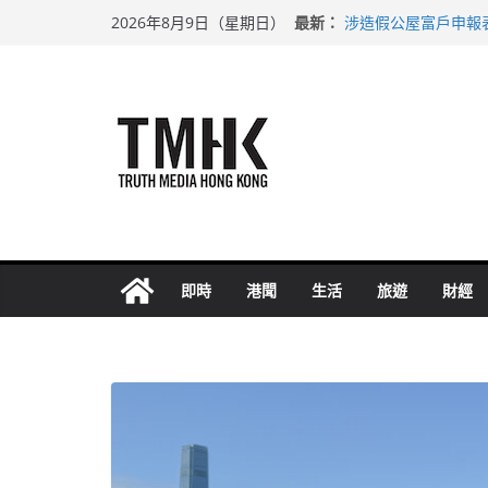
Skip
最新：
涉造假公屋富戶申報
2026年8月9日（星期日）
to
目標九月發表首個五
黃大仙上邨發生企圖
content
拜仁熱身賽挫維拉 
性罪行修例獲九成支
即時
港聞
生活
旅遊
財經