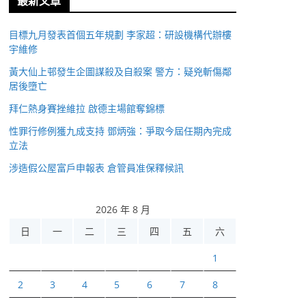
最新文章
目標九月發表首個五年規劃 李家超：研設機構代辦樓
宇維修
黃大仙上邨發生企圖謀殺及自殺案 警方：疑兇斬傷鄰
居後墮亡
拜仁熱身賽挫維拉 啟德主場館奪錦標
性罪行修例獲九成支持 鄧炳強：爭取今屆任期內完成
立法
涉造假公屋富戶申報表 倉管員准保釋候訊
2026 年 8 月
日
一
二
三
四
五
六
1
2
3
4
5
6
7
8