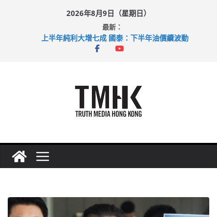
Skip
2026年8月9日（星期日）
to
最新：
content
上半年純利大增七成 國泰：下半年油價續波動
拜仁熱身賽挫維拉 啟德主場館奪錦標
性罪行修例獲九成支持 鄧炳強：爭取今屆任期內完成立法
涉造假公屋富戶申報表 倉管員准保釋候訊
足球盛會次場激戰 祖雲達斯挫車路士