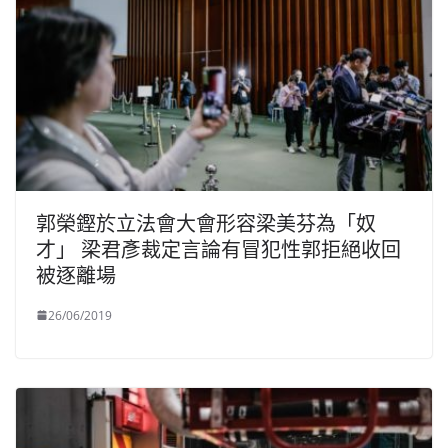
郭榮鏗於立法會大會形容梁美芬為「奴
才」 梁君彥裁定言論有冒犯性郭拒絕收回
被逐離場
26/06/2019