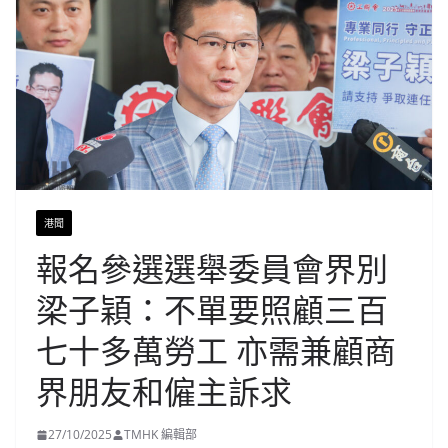
港聞
報名參選選舉委員會界別
梁子穎：不單要照顧三百
七十多萬勞工 亦需兼顧商
界朋友和僱主訴求
27/10/2025
TMHK 編輯部