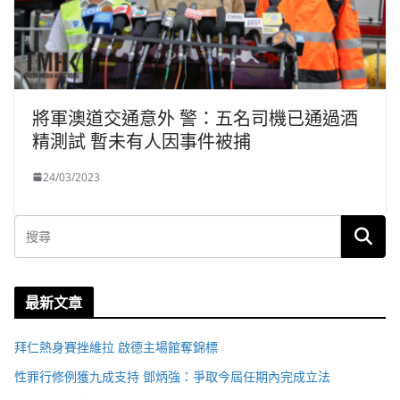
將軍澳道交通意外 警：五名司機已通過酒
精測試 暫未有人因事件被捕
24/03/2023
最新文章
拜仁熱身賽挫維拉 啟德主場館奪錦標
性罪行修例獲九成支持 鄧炳強：爭取今屆任期內完成立法