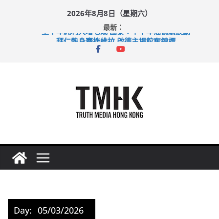
Skip
2026年8月8日（星期六）
to
最新：
content
上半年純利大增七成 國泰：下半年油價續波動
拜仁熱身賽挫維拉 啟德主場館奪錦標
性罪行修例獲九成支持 鄧炳強：爭取今屆任期內完成立法
涉造假公屋富戶申報表 倉管員准保釋候訊
足球盛會次場激戰 祖雲達斯挫車路士
Day:
05/03/2026