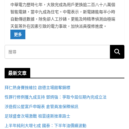
中華電力歷時七年，大致完成為用戶更換逾二百八十八萬個
智能電錶，當中九成為住宅。中電表示，新電錶能每半小時
自動傳送數據，除免卻人工抄錶，更能及時精準偵測由極端
天氣等外在因素引致的電力事故，加快派員復修進度。
更多
最新文章
拜仁熱身賽挫維拉 啟德主場館奪錦標
性罪行修例獲九成支持 鄧炳強：爭取今屆任期內完成立法
涉造假公屋富戶申報表 倉管員准保釋候訊
足球盛會次場激戰 祖雲達斯挫車路士
上半年純利大增七成 國泰：下半年油價續波動