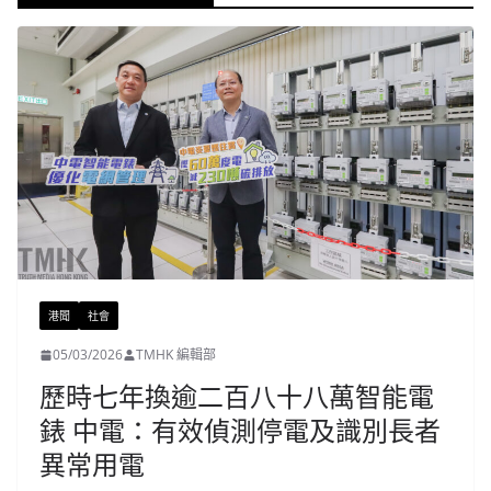
港聞
社會
05/03/2026
TMHK 編輯部
歷時七年換逾二百八十八萬智能電
錶 中電：有效偵測停電及識別長者
異常用電