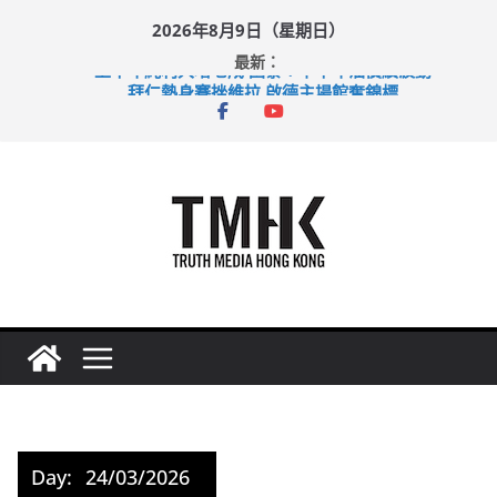
Skip
2026年8月9日（星期日）
to
最新：
content
上半年純利大增七成 國泰：下半年油價續波動
拜仁熱身賽挫維拉 啟德主場館奪錦標
性罪行修例獲九成支持 鄧炳強：爭取今屆任期內完成立法
涉造假公屋富戶申報表 倉管員准保釋候訊
足球盛會次場激戰 祖雲達斯挫車路士
Day:
24/03/2026