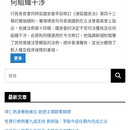
何組織干涉
行政長官會同特區國安委早前修訂《港區國安法》第四十三
條的實施細則。署理律政司司長張國鈞在立法會委員會上指
出，依據法例第十四條，國安委的決定不受司法覆核及任何
組織干涉，此原則同樣適用於今次修訂。他強調新細則借鑒
了其他普通法管轄區的法例，絕非香港獨有，並充分體現了
對人權及程序保障的重視。
更多
最新文章
拜仁熱身賽挫維拉 啟德主場館奪錦標
性罪行修例獲九成支持 鄧炳強：爭取今屆任期內完成立法