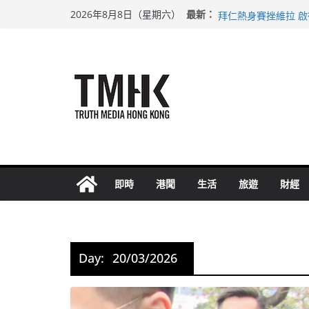
Skip
上半年純利大增七成
最新：
2026年8月8日（星期六）
拜仁熱身賽挫維拉 
to
性罪行修例獲九成支
content
涉造假公屋富戶申報
足球盛會次場激戰 
即時
港聞
生活
旅遊
財經
Day:
20/03/2026