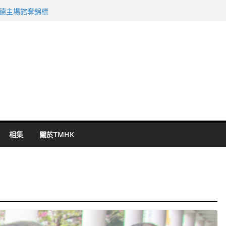
 國泰：下半年油價續波動
啟德主場館奪錦標
持 鄧炳強：爭取今屆任期內完成立法
表 倉管員准保釋候訊
祖雲達斯挫車路士
相集
關於TMHK