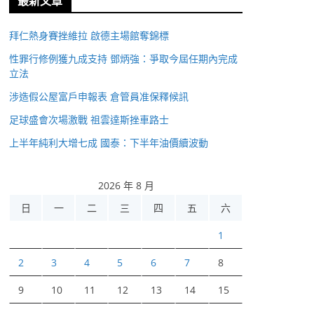
最新文章
拜仁熱身賽挫維拉 啟德主場館奪錦標
性罪行修例獲九成支持 鄧炳強：爭取今屆任期內完成
立法
涉造假公屋富戶申報表 倉管員准保釋候訊
足球盛會次場激戰 祖雲達斯挫車路士
上半年純利大增七成 國泰：下半年油價續波動
2026 年 8 月
日
一
二
三
四
五
六
1
2
3
4
5
6
7
8
9
10
11
12
13
14
15