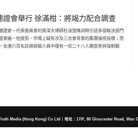
聽證會舉行 徐滿柑：將竭力配合調查
聽證會。代表委員會的資深大律師杜淦堃陳詞時引述多個執法部門
當普遍。他提到，市場上疑有涉及三合會背景的集團操控投標；而
，全港六百名註冊檢驗人員中僅有一百二十八人願意參與強制驗
h Media (Hong Kong) Co Ltd
｜
地址：17/F, 80 Gloucester Road, Wan 