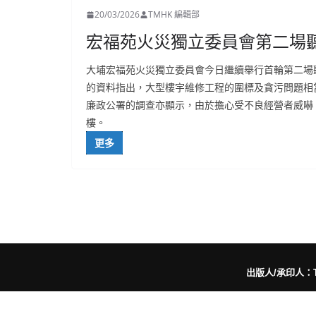
20/03/2026
TMHK 編輯部
宏福苑火災獨立委員會第二場
大埔宏福苑火災獨立委員會今日繼續舉行首輪第二場
的資料指出，大型樓宇維修工程的圍標及貪污問題相
廉政公署的調查亦顯示，由於擔心受不良經營者威嚇
樓。
更多
出版人/承印人：Trut