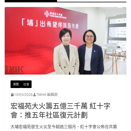
港聞
社會
10/03/2026
TMHK 編輯部
宏福苑大火籌五億三千萬 紅十字
會：推五年社區復元計劃
大埔宏福苑發生火災至今超過三個月，紅十字會公佈合共籌