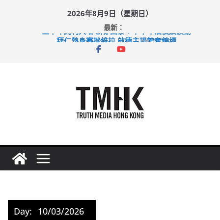
Skip
2026年8月9日（星期日）
to
最新：
content
上半年純利大增七成 國泰：下半年油價續波動
拜仁熱身賽挫維拉 啟德主場館奪錦標
性罪行修例獲九成支持 鄧炳強：爭取今屆任期內完成立法
涉造假公屋富戶申報表 倉管員准保釋候訊
足球盛會次場激戰 祖雲達斯挫車路士
Day:
10/03/2026