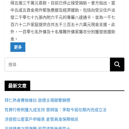
得五億三千萬元善款，目前已停止接受捐助。會方指出，當
中五成五資金用作緊急應變及經濟援助，包括向受災住戶派
發二千零七十九張內附六千元的專屬八達通卡，並為一千七
百六十二戶家庭提供合共五千三百五十六萬元現金支援。此
外，一百零七名外傭及十名罹難外傭家屬亦分別獲發放援助
金。
更多
最新文章
拜仁熱身賽挫維拉 啟德主場館奪錦標
性罪行修例獲九成支持 鄧炳強：爭取今屆任期內完成立法
涉造假公屋富戶申報表 倉管員准保釋候訊
足球盛會次場激戰 祖雲達斯挫車路士