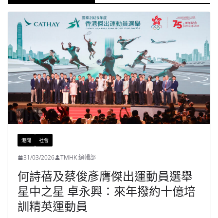
港聞
社會
31/03/2026
TMHK 編輯部
何詩蓓及蔡俊彥膺傑出運動員選舉
星中之星 卓永興：來年撥約十億培
訓精英運動員