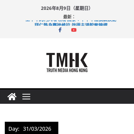
Skip
2026年8月9日（星期日）
to
最新：
content
上半年純利大增七成 國泰：下半年油價續波動
拜仁熱身賽挫維拉 啟德主場館奪錦標
性罪行修例獲九成支持 鄧炳強：爭取今屆任期內完成立法
涉造假公屋富戶申報表 倉管員准保釋候訊
足球盛會次場激戰 祖雲達斯挫車路士
Day:
31/03/2026