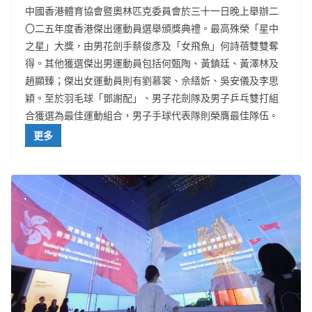
中國香港體育協會暨奧林匹克委員會於三十一日晚上舉辦二
〇二五年度香港傑出運動員選舉頒獎典禮。最高殊榮「星中
之星」大獎，由男花劍手蔡俊彥及「女飛魚」何詩蓓雙雙奪
得。其他獲選傑出男運動員包括何甄陶、黃鎮廷、黃澤林及
趙顯臻；傑出女運動員則有劉慕裳、佘繕妡、吳安儀及李思
穎。至於羽毛球「鄧謝配」、男子花劍隊及男子乒乓雙打組
合獲選為最佳運動組合，男子手球代表隊則榮膺最佳隊伍。
更多