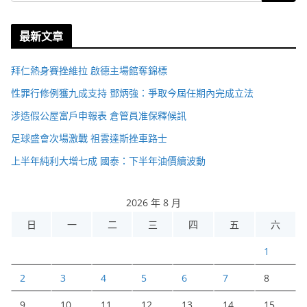
最新文章
拜仁熱身賽挫維拉 啟德主場館奪錦標
性罪行修例獲九成支持 鄧炳強：爭取今屆任期內完成立法
涉造假公屋富戶申報表 倉管員准保釋候訊
足球盛會次場激戰 祖雲達斯挫車路士
上半年純利大增七成 國泰：下半年油價續波動
2026 年 8 月
日
一
二
三
四
五
六
1
2
3
4
5
6
7
8
9
10
11
12
13
14
15