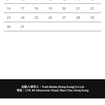
16
17
18
19
20
21
22
23
24
25
26
27
28
29
30
31
出版人/承印人：Truth Media (Hong Kong) Co Ltd
地址：17/F, 80 Gloucester Road, Wan Chai, Hong Kong