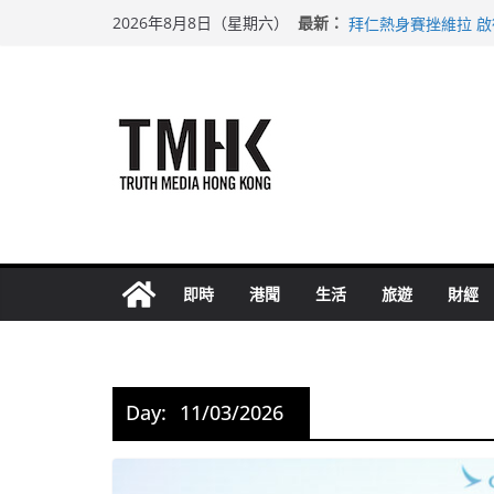
上半年純利大增七成
Skip
最新：
2026年8月8日（星期六）
拜仁熱身賽挫維拉 
to
性罪行修例獲九成支
content
涉造假公屋富戶申報
足球盛會次場激戰 
即時
港聞
生活
旅遊
財經
Day:
11/03/2026