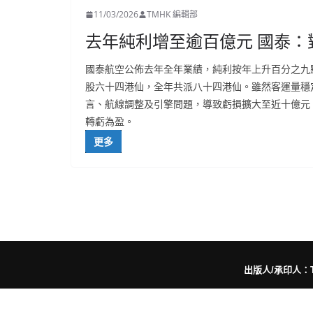
11/03/2026
TMHK 編輯部
去年純利增至逾百億元 國泰：
國泰航空公佈去年全年業績，純利按年上升百分之九
股六十四港仙，全年共派八十四港仙。雖然客運量穩
言、航線調整及引擎問題，導致虧損擴大至近十億元
轉虧為盈。
更多
出版人/承印人：Trut