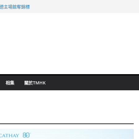
 國泰：下半年油價續波動
啟德主場館奪錦標
持 鄧炳強：爭取今屆任期內完成立法
表 倉管員准保釋候訊
祖雲達斯挫車路士
相集
關於TMHK