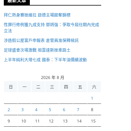
最新文章
拜仁熱身賽挫維拉 啟德主場館奪錦標
性罪行修例獲九成支持 鄧炳強：爭取今屆任期內完成
立法
涉造假公屋富戶申報表 倉管員准保釋候訊
足球盛會次場激戰 祖雲達斯挫車路士
上半年純利大增七成 國泰：下半年油價續波動
2026 年 8 月
日
一
二
三
四
五
六
1
2
3
4
5
6
7
8
9
10
11
12
13
14
15