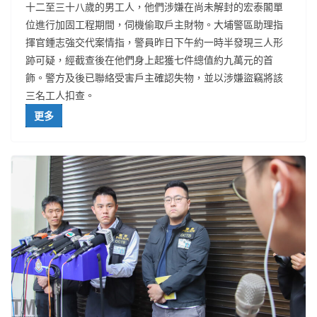
十二至三十八歲的男工人，他們涉嫌在尚未解封的宏泰閣單
位進行加固工程期間，伺機偷取戶主財物。大埔警區助理指
揮官鍾志強交代案情指，警員昨日下午約一時半發現三人形
跡可疑，經截查後在他們身上起獲七件總值約九萬元的首
飾。警方及後已聯絡受害戶主確認失物，並以涉嫌盜竊將該
三名工人扣查。
更多