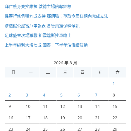
拜仁熱身賽挫維拉 啟德主場館奪錦標
性罪行修例獲九成支持 鄧炳強：爭取今屆任期內完成立法
涉造假公屋富戶申報表 倉管員准保釋候訊
足球盛會次場激戰 祖雲達斯挫車路士
上半年純利大增七成 國泰：下半年油價續波動
2026 年 8 月
日
一
二
三
四
五
六
1
2
3
4
5
6
7
8
9
10
11
12
13
14
15
16
17
18
19
20
21
22
23
24
25
26
27
28
29