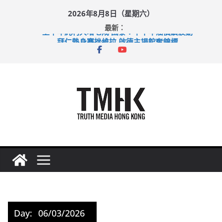
Skip
2026年8月8日（星期六）
to
最新：
content
上半年純利大增七成 國泰：下半年油價續波動
拜仁熱身賽挫維拉 啟德主場館奪錦標
性罪行修例獲九成支持 鄧炳強：爭取今屆任期內完成立法
涉造假公屋富戶申報表 倉管員准保釋候訊
足球盛會次場激戰 祖雲達斯挫車路士
Day:
06/03/2026