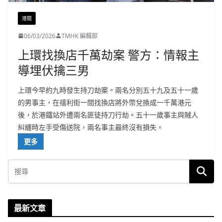
港聞
06/03/2026
TMHK 編輯部
上環找換店千萬劫案 警方：情報主
導埋伏擒三男
上環今早約九時發生持刀劫案。兩名分別五十九及五十一歲
的男事主，在禧利街一間找換店將外幣兌換成一千萬港元
後，於港鐵站外遭兩名匪徒持刀行劫。五十一歲事主與賊人
糾纏時左手受傷送院，兩名事主最終沒有損失。
更多
最新文章