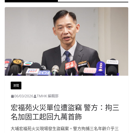
港聞
06/03/2026
TMHK 編輯部
宏福苑火災單位遭盜竊 警方：拘三
名加固工起回九萬首飾
大埔宏福苑火災現場發生盜竊案。警方拘捕三名年齡介乎三