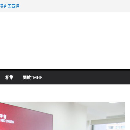
旬漢判囚四月
表 倉管員准保釋候訊
祖雲達斯挫車路士
 國泰：下半年油價續波動
命 警方：下週起嚴打交通違例
相集
關於TMHK