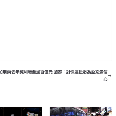
加刑兩
去年純利增至逾百億元 國泰：對快運扭虧為盈充滿信
心