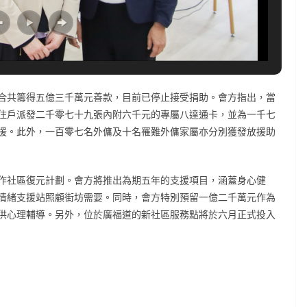
合共籌得五億三千萬元善款，目前已停止接受捐助。會方指出，當
住戶派發二千零七十九張內附六千元的專屬八達通卡，並為一千七
援。此外，一百零七名外傭及十名罹難外傭家屬亦分別獲發放援助
作社區復元計劃。會方將推出為期五年的支援項目，涵蓋身心健
情緒支援站照顧街坊需要。同時，會方特別預留一億二千萬元作為
供心理輔導。另外，位於廣福道的新社區服務點將於六月正式投入