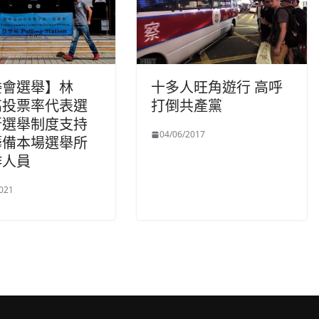
委會選舉】林
十多人旺角遊行 高呼
高投票率代表選
打倒共產黨
新選舉制度支持
04/06/2017
籌備本場選舉所
作人員
021