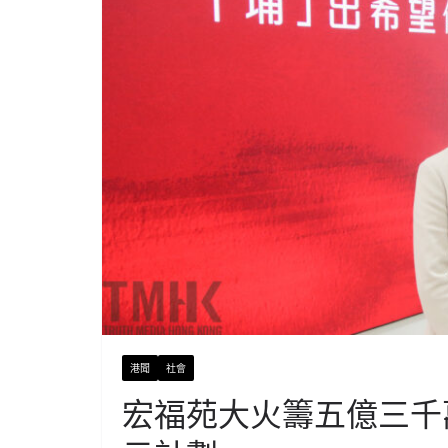
港聞
社會
宏福苑大火籌五億三千