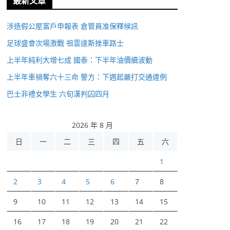
最新文章
涉造假公屋富戶申報表 倉管員准保釋候訊
足球盛會次場激戰 祖雲達斯挫車路士
上半年純利大增七成 國泰：下半年油價續波動
上半年車禍奪六十三命 警方：下週起嚴打交通違例
巴士非禮女學生 六旬漢判囚四月
2026 年 8 月
日
一
二
三
四
五
六
1
2
3
4
5
6
7
8
9
10
11
12
13
14
15
16
17
18
19
20
21
22