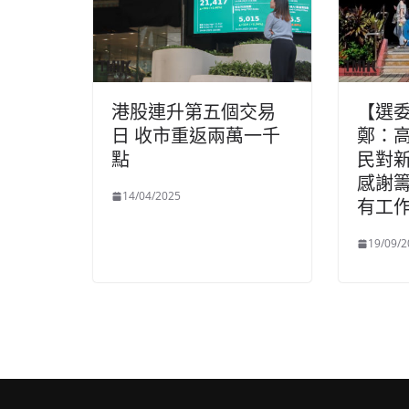
港股連升第五個交易
【選
日 收市重返兩萬一千
鄭：
點
民對
感謝
14/04/2025
有工
19/09/2