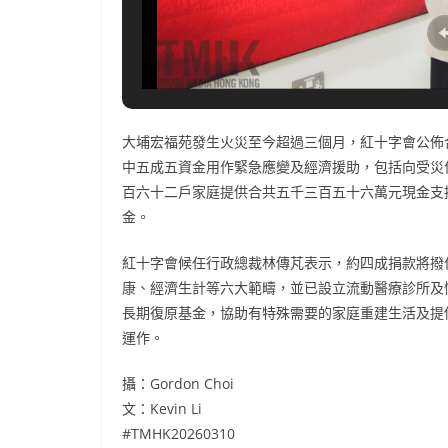
大埔宏福苑發生火災至今超過三個月，紅十字會公佈
中五成五資金用作緊急應變及經濟援助，包括向受災
百六十二戶家庭提供合共五千三百五十六萬元現金支
金。
紅十字會候任行政總裁林傳芃表示，約四成捐款將撥
康、經濟生計等六大範疇，並已設立流動醫療診所及
長期復原基金，協助有特殊需要的家庭重建生活及提
運作。
攝：Gordon Choi
文：Kevin Li
#TMHK20260310