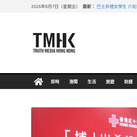
Skip
最新：
巴士非禮女學生 六
2026年8月7日（星期五）
to
涉造假公屋富戶申報
足球盛會次場激戰 
content
上半年純利大增七成
上半年車禍奪六十三
即時
港聞
生活
旅遊
財經