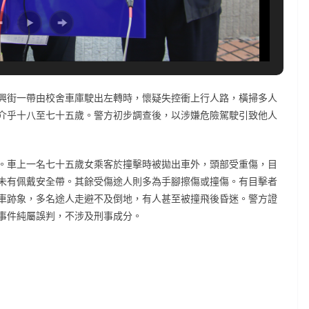
興街一帶由校舍車庫駛出左轉時，懷疑失控衝上行人路，橫掃多人
介乎十八至七十五歲。警方初步調查後，以涉嫌危險駕駛引致他人
。車上一名七十五歲女乘客於撞擊時被拋出車外，頭部受重傷，目
未有佩戴安全帶。其餘受傷途人則多為手腳擦傷或撞傷。有目擊者
車跡象，多名途人走避不及倒地，有人甚至被撞飛後昏迷。警方證
事件純屬誤判，不涉及刑事成分。