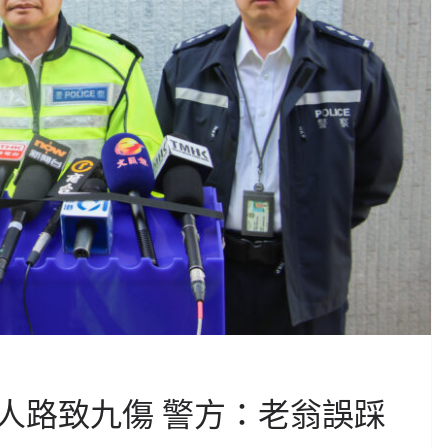
人路致九傷 警方：老翁誤踩