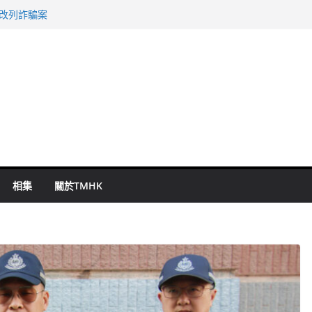
警改列詐騙案
祖雲達斯挫車路士
 國泰：下半年油價續波動
命 警方：下週起嚴打交通違例
旬漢判囚四月
相集
關於TMHK