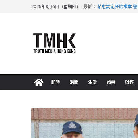
Skip
最新：
希愈調亂胚胎樣本 
2026年8月6日（星期四）
to
足球盛會次場激戰 
上半年純利大增七成
content
上半年車禍奪六十三
巴士非禮女學生 六
即時
港聞
生活
旅遊
財經