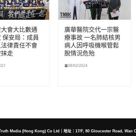
盟大會大比數通
廣華醫院交代一宗醫
 保安局：成員
療事故 一名肺結核男
之法律責任不會
病人因呼吸機喉管鬆
被抹走
脫情況危殆
021
08/02/2024
h Media (Hong Kong) Co Ltd
｜
地址：17/F, 80 Gloucester Road, Wan 