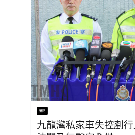
港聞
九龍灣私家車失控剷行