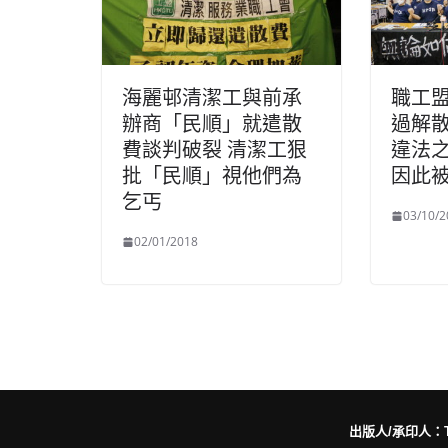
海麗邨清潔工與前承
職工
辦商「民順」就遣散
過解散
費談判破裂 清潔工狠
違法
批「民順」視他們為
因此
乞丐
03/10/2
02/01/2018
出版人/承印人：Trut