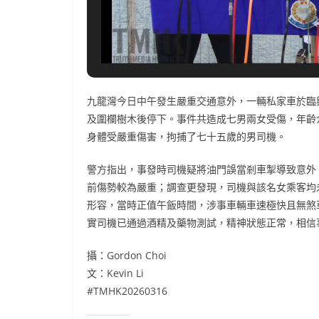
九龍灣今日中午發生嚴重交通意外，一輛私家車於臨
及圍欄樹木後停下。事件共造成七男兩女受傷，年齡
身體受嚴重傷害，拘捕了七十五歲的男司機。
警方指出，事發時司機疑將油門誤當剎車掣導致意外
前傷勢較為嚴重；調查更發現，司機與該名女乘客均
形容，當時正值午飯時間，涉事車輛車速極快且無煞
實司機已通過酒精及藥物測試，精神狀態正常，相信
攝：Gordon Choi
文：Kevin Li
#TMHK20260316