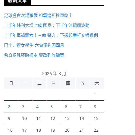
最新文章
足球盛會次場激戰 祖雲達斯挫車路士
上半年純利大增七成 國泰：下半年油價續波動
上半年車禍奪六十三命 警方：下週起嚴打交通違例
巴士非禮女學生 六旬漢判囚四月
希愈調亂胚胎樣本 警改列詐騙案
2026 年 8 月
日
一
二
三
四
五
六
1
2
3
4
5
6
7
8
9
10
11
12
13
14
15
16
17
18
19
20
21
22