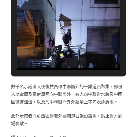
數千名示威者入夜後於西環中聯辦外的干諾道西聚集，部份
人以電筒及雷射筆照向中聯辦外，有人向中聯辦水牌及中國
國徽掟雞蛋，以及於中聯辦門外外牆噴上字句表達訴求。
此外示威者亦於西區警署外德輔道西架設鐵馬，防止警方到
場驅散。