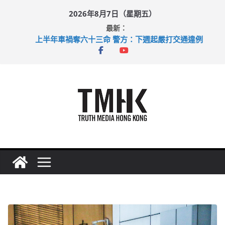
Skip
2026年8月7日（星期五）
to
最新：
content
上半年車禍奪六十三命 警方：下週起嚴打交通違例
性罪行修例獲九成支持 鄧炳強：爭取今屆任期內完成立法
涉造假公屋富戶申報表 倉管員准保釋候訊
足球盛會次場激戰 祖雲達斯挫車路士
上半年純利大增七成 國泰：下半年油價續波動