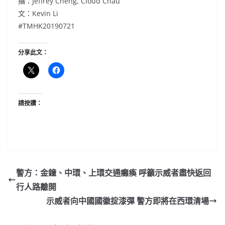
攝：Jeffrey Cheng, Cloud Chau
文：Kevin Li
#TMHK20190721
分享此文：
請按讚：
警方：金鐘、中環、上環交通癱瘓 呼籲示威者盡快返回
行人路離開
示威者向中國國徽掟漆彈 警方即將在西環清場