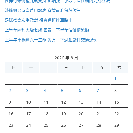
性罪行修例獲九成支持 鄧炳強：爭取今屆任期內完成立法
涉造假公屋富戶申報表 倉管員准保釋候訊
足球盛會次場激戰 祖雲達斯挫車路士
上半年純利大增七成 國泰：下半年油價續波動
上半年車禍奪六十三命 警方：下週起嚴打交通違例
2026 年 8 月
日
一
二
三
四
五
六
1
2
3
4
5
6
7
8
9
10
11
12
13
14
15
16
17
18
19
20
21
22
23
24
25
26
27
28
29