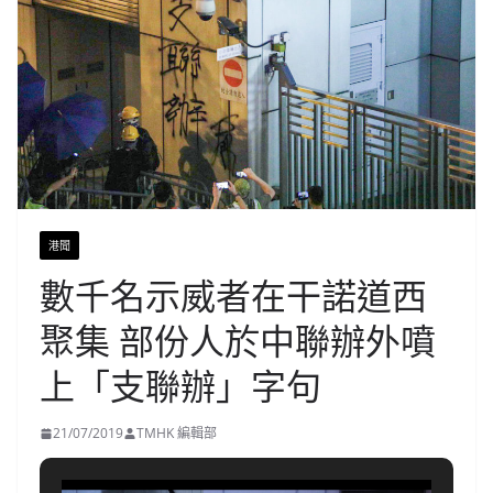
港聞
數千名示威者在干諾道西
聚集 部份人於中聯辦外噴
上「支聯辦」字句
21/07/2019
TMHK 編輯部