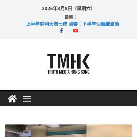
Skip
2026年8月8日（星期六）
to
最新：
content
上半年純利大增七成 國泰：下半年油價續波動
拜仁熱身賽挫維拉 啟德主場館奪錦標
性罪行修例獲九成支持 鄧炳強：爭取今屆任期內完成立法
涉造假公屋富戶申報表 倉管員准保釋候訊
足球盛會次場激戰 祖雲達斯挫車路士