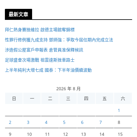
最新文章
拜仁熱身賽挫維拉 啟德主場館奪錦標
性罪行修例獲九成支持 鄧炳強：爭取今屆任期內完成立法
涉造假公屋富戶申報表 倉管員准保釋候訊
足球盛會次場激戰 祖雲達斯挫車路士
上半年純利大增七成 國泰：下半年油價續波動
2026 年 8 月
日
一
二
三
四
五
六
1
2
3
4
5
6
7
8
9
10
11
12
13
14
15