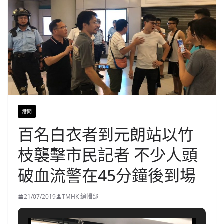
港聞
百名白衣者到元朗站以竹
枝襲擊市民記者 不少人頭
破血流警在45分鐘後到場
21/07/2019
TMHK 編輯部