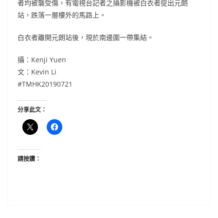
者均被襲受傷，有電視台記者之攝影機被白衣者掟出元朗
站，跌落一層樓外的馬路上。
白衣者離開元朗站後，現於南邊圍一帶集結。
攝：Kenji Yuen
文：Kevin Li
#TMHK20190721
分享此文：
請按讚：