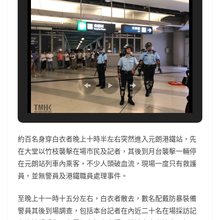
約百名身穿白衣者晚上十時半左右突然進入元朗港鐵站，先
在大堂以竹枝襲擊在場市民及記者，其後到月台襲擊一輛停
在元朗站列車內乘客，不少人頭破血流，現場一度只有救護
員，並無警員及港鐵職員處理事件。
至晚上十一時十五分左右，白衣者散去，數名配戴防暴裝備
警員其後到場調查，包括本台記者在內近二十名在場採訪記