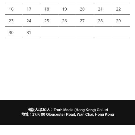
16
17
18
19
20
21
22
23
24
25
26
27
28
29
30
31
出版人/承印人：Truth Media (Hong Kong) Co Ltd
地址：17/F, 80 Gloucester Road, Wan Chai, Hong Kong