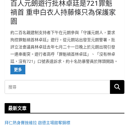
百人元朗遊行批林卓廷是721罪魁
禍首 重申白衣人持藤條只為保護家
園
約二百名親建制支持者下午在元朗參與「守護元朗人，要求
拘控罪魁禍首林卓廷」遊行，從元朗站出發至元朗警署，批
評立法會議員林卓廷去年七月二十一日晚上於元朗出現引發
一連串衝突。遊行者高呼「罪魁禍首林卓廷」、「沒有林卓
廷，沒有721」口號表達訴求，約十名防暴警員於隊頭開路。
更多
最新文章
拜仁熱身賽挫維拉 啟德主場館奪錦標