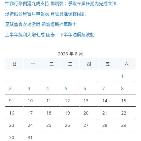
性罪行修例獲九成支持 鄧炳強：爭取今屆任期內完成立法
涉造假公屋富戶申報表 倉管員准保釋候訊
足球盛會次場激戰 祖雲達斯挫車路士
上半年純利大增七成 國泰：下半年油價續波動
2026 年 8 月
日
一
二
三
四
五
六
1
2
3
4
5
6
7
8
9
10
11
12
13
14
15
16
17
18
19
20
21
22
23
24
25
26
27
28
29
30
31