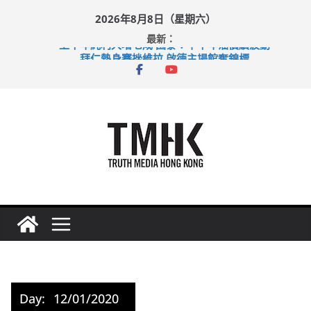
Skip
2026年8月8日（星期六）
to
最新：
content
上半年純利大增七成 國泰：下半年油價續波動
拜仁熱身賽挫維拉 啟德主場館奪錦標
性罪行修例獲九成支持 鄧炳強：爭取今屆任期內完成立法
涉造假公屋富戶申報表 倉管員准保釋候訊
足球盛會次場激戰 祖雲達斯挫車路士
Day:
12/01/2020