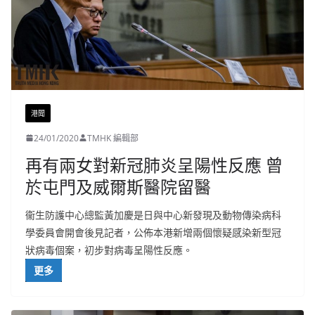
港聞
24/01/2020
TMHK 編輯部
再有兩女對新冠肺炎呈陽性反應 曾
於屯門及威爾斯醫院留醫
衞生防護中心總監黃加慶是日與中心新發現及動物傳染病科
學委員會開會後見記者，公佈本港新增兩個懷疑感染新型冠
狀病毒個案，初步對病毒呈陽性反應。
更多