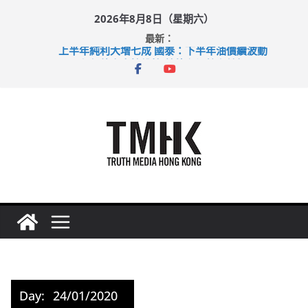
Skip
2026年8月8日（星期六）
to
最新：
content
上半年純利大增七成 國泰：下半年油價續波動
拜仁熱身賽挫維拉 啟德主場館奪錦標
性罪行修例獲九成支持 鄧炳強：爭取今屆任期內完成立法
涉造假公屋富戶申報表 倉管員准保釋候訊
足球盛會次場激戰 祖雲達斯挫車路士
Day:
24/01/2020