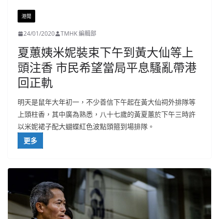
港聞
24/01/2020
TMHK 編輯部
夏蕙姨米妮裝束下午到黃大仙等上
頭注香 市民希望當局平息騷亂帶港
回正軌
明天是鼠年大年初一，不少善信下午起在黃大仙祠外排隊等
上頭柱香，其中廣為熟悉，八十七歲的黃夏蕙於下午三時許
以米妮裙子配大蝴蝶紅色波點頭箍到場排隊。
更多