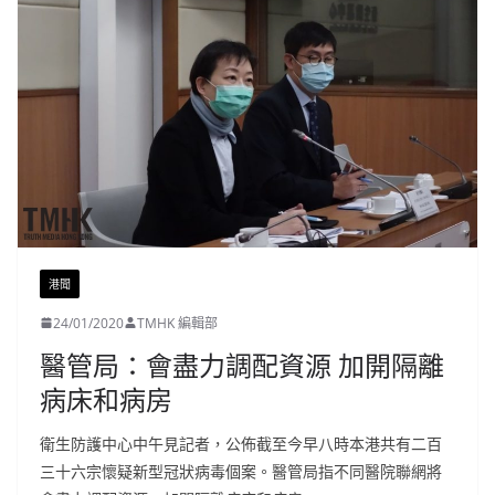
港聞
24/01/2020
TMHK 編輯部
醫管局：會盡力調配資源 加開隔離
病床和病房
衛生防護中心中午見記者，公佈截至今早八時本港共有二百
三十六宗懷疑新型冠狀病毒個案。醫管局指不同醫院聯網將