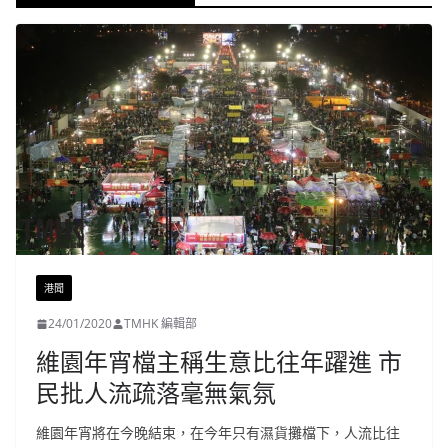
港聞
24/01/2020
TMHK 編輯部
維園年宵檔主稱生意比往年躍進 市
民批人流疏落毫無氣氛
維園年宵將在今晚結束，在今年只有濕貨攤檔下，人流比往