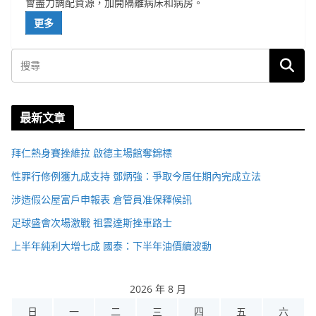
會盡力調配資源，加開隔離病床和病房。
更多
最新文章
拜仁熱身賽挫維拉 啟德主場館奪錦標
性罪行修例獲九成支持 鄧炳強：爭取今屆任期內完成立法
涉造假公屋富戶申報表 倉管員准保釋候訊
足球盛會次場激戰 祖雲達斯挫車路士
上半年純利大增七成 國泰：下半年油價續波動
2026 年 8 月
日
一
二
三
四
五
六