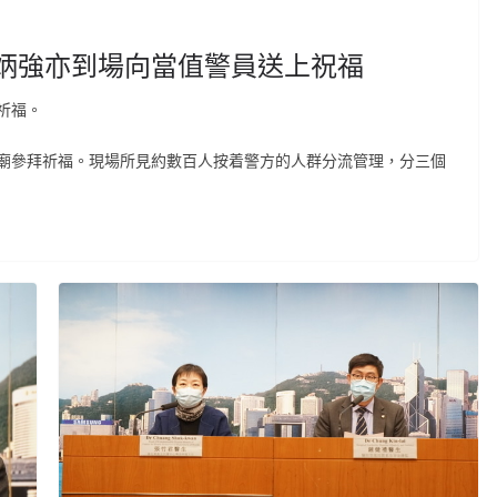
鄧炳強亦到場向當值警員送上祝福
祈福。
廟參拜祈福。現場所見約數百人按着警方的人群分流管理，分三個