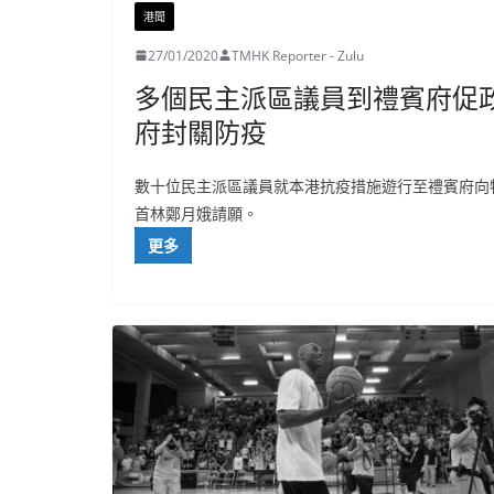
港聞
27/01/2020
TMHK Reporter - Zulu
多個民主派區議員到禮賓府促
府封關防疫
數十位民主派區議員就本港抗疫措施遊行至禮賓府向
首林鄭月娥請願。
更多