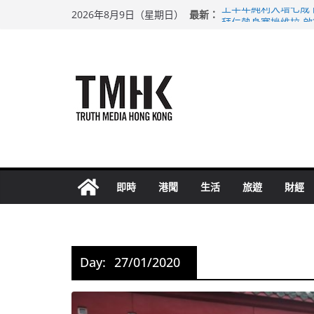
Skip
最新：
上半年純利大增七成
2026年8月9日（星期日）
to
拜仁熱身賽挫維拉 
性罪行修例獲九成支
content
涉造假公屋富戶申報
足球盛會次場激戰 
即時
港聞
生活
旅遊
財經
Day:
27/01/2020