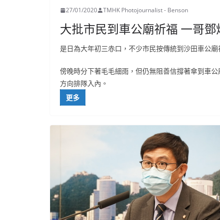
27/01/2020
TMHK Photojournalist - Benson
大批市民到車公廟祈福 一哥
是日為大年初三赤口，不少市民按傳統到沙田車公廟
傍晚時分下著毛毛細雨，但仍無阻善信撐著傘到車公
方向排隊入內。
更多