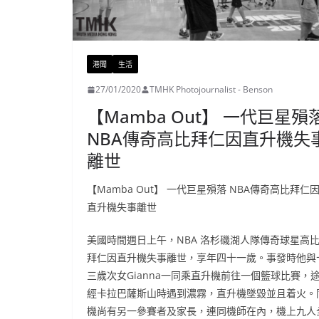
港聞
生活
27/01/2020
TMHK Photojournalist - Benson
【Mamba Out】 一代巨星殞
NBA傳奇高比拜仁因直升機失
離世
【Mamba Out】 一代巨星殞落 NBA傳奇高比拜仁
直升機失事離世
美國時間週日上午，NBA 洛杉磯湖人隊傳奇球星高
拜仁因直升機失事離世，享年四十一歲。事發時他與
三歲次女Gianna一同乘直升機前往一個籃球比賽，
經卡拉巴薩斯山時遇到濃霧，直升機墜毀並且着火。
機尚有另一參賽者及家長，連同機師在內，機上九人