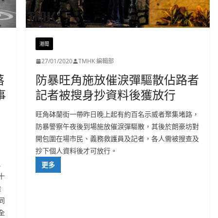
港聞
27/01/2020
TMHK 編輯部
落
防暴旺角施放催淚彈驅散佔路者
事
記者被搜身抄資料後獲放行
旺角砵蘭街一帶昨日晚上起有約百名示威者聚集堵路，
防暴警察午夜後到場施放催淚彈驅散，其後於朗豪坊對
因
開包圍在場市民、義務救護員及記者，各人需被搜查及
抄下個人資料後才可放行。
比
更多
十
途
同
全