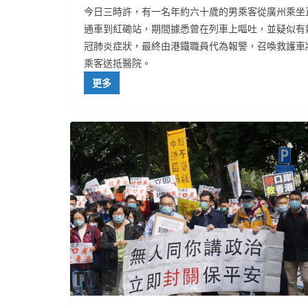
今日三時許，有一名年約六十歲的男乘客從廣州乘坐
通車到紅磡站，期間據悉曾在列車上嘔吐，並疑似有
冠肺炎症狀，最終由港鐵職員代為報警，召喚救護車
乘客送抵醫院。
更多