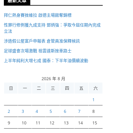
最新文章
拜仁熱身賽挫維拉 啟德主場館奪錦標
性罪行修例獲九成支持 鄧炳強：爭取今屆任期內完成
立法
涉造假公屋富戶申報表 倉管員准保釋候訊
足球盛會次場激戰 祖雲達斯挫車路士
上半年純利大增七成 國泰：下半年油價續波動
2026 年 8 月
日
一
二
三
四
五
六
1
2
3
4
5
6
7
8
9
10
11
12
13
14
15