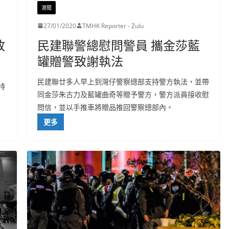
港聞
27/01/2020
TMHK Reporter - Zulu
政
民建聯警總慰問警員 攜金莎藍
罐贈警致謝執法
民建聯廿多人早上到灣仔警察總部支持警方執法，並帶
特
同金莎朱古力及藍罐曲奇等贈予警方，警方派員接收慰
問信，並以手推車將贈品推回警察總部內。
更多