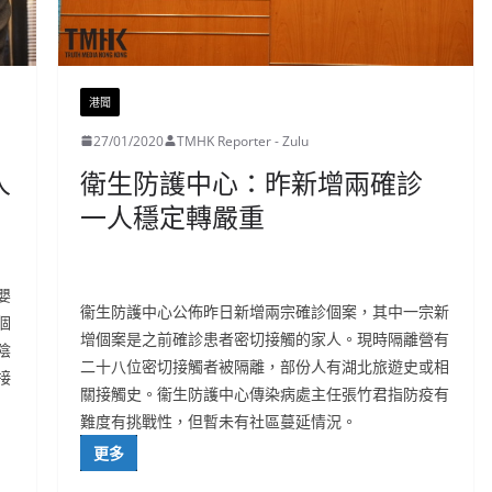
港聞
27/01/2020
TMHK Reporter - Zulu
人
衛生防護中心：昨新增兩確診
一人穩定轉嚴重
嬰
衞生防護中心公佈昨日新增兩宗確診個案，其中一宗新
個
增個案是之前確診患者密切接觸的家人。現時隔離營有
陰
二十八位密切接觸者被隔離，部份人有湖北旅遊史或相
接
關接觸史。衞生防護中心傳染病處主任張竹君指防疫有
難度有挑戰性，但暫未有社區蔓延情況。
更多