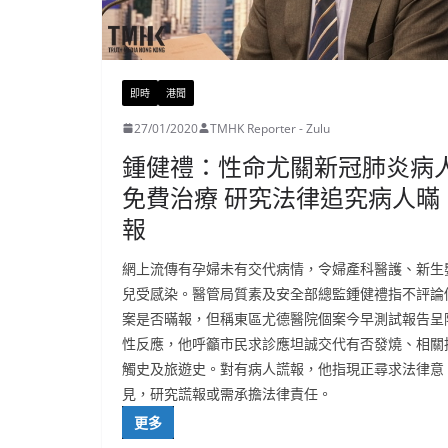
即時
港聞
27/01/2020
TMHK Reporter - Zulu
鍾健禮：性命尤關新冠肺炎病
免費治療 研究法律追究病人暪
報
網上流傳有孕婦未有交代病情，令婦產科醫護、新生
兒受感染。醫管局質素及安全部總監鍾健禮指不評論
案是否暪報，但稱東區尤德醫院個案今早測試報告呈
性反應，他呼籲市民求診應坦誠交代有否發燒、相關
觸史及旅遊史。對有病人謊報，他指現正尋求法律意
見，研究謊報或需承擔法律責任。
更多