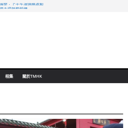
 國泰：下半年油價續波動
啟德主場館奪錦標
持 鄧炳強：爭取今屆任期內完成立法
表 倉管員准保釋候訊
祖雲達斯挫車路士
相集
關於TMHK