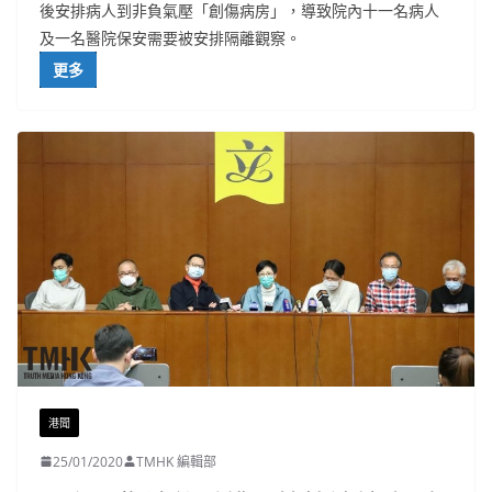
後安排病人到非負氣壓「創傷病房」，導致院內十一名病人
及一名醫院保安需要被安排隔離觀察。
更多
港聞
25/01/2020
TMHK 編輯部