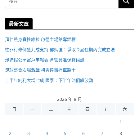
最新文章
拜仁熱身賽挫維拉 啟德主場館奪錦標
性罪行修例獲九成支持 鄧炳強：爭取今屆任期內完成立法
涉造假公屋富戶申報表 倉管員准保釋候訊
足球盛會次場激戰 祖雲達斯挫車路士
上半年純利大增七成 國泰：下半年油價續波動
2026 年 8 月
日
一
二
三
四
五
六
1
2
3
4
5
6
7
8