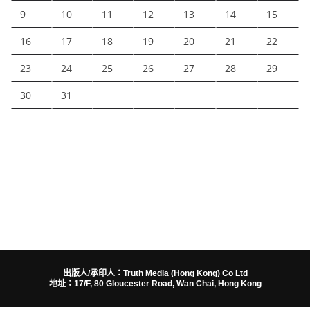
9
10
11
12
13
14
15
16
17
18
19
20
21
22
23
24
25
26
27
28
29
30
31
出版人/承印人：Truth Media (Hong Kong) Co Ltd
地址：17/F, 80 Gloucester Road, Wan Chai, Hong Kong