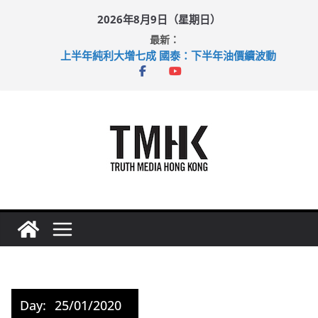
Skip
2026年8月9日（星期日）
to
最新：
content
上半年純利大增七成 國泰：下半年油價續波動
拜仁熱身賽挫維拉 啟德主場館奪錦標
性罪行修例獲九成支持 鄧炳強：爭取今屆任期內完成立法
涉造假公屋富戶申報表 倉管員准保釋候訊
足球盛會次場激戰 祖雲達斯挫車路士
Day:
25/01/2020