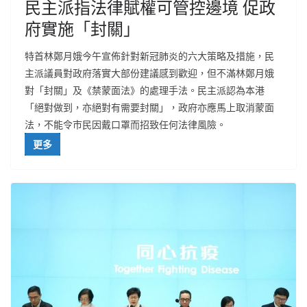
民主派指法律賦權可管控邊境 促政
府實施「封關」
特首林鄭月娥今午宣佈針對新冠肺炎的六大策略及措施，民
主派議員對政府落實大部份建議感到歡迎，但不滿林鄭月娥
對「封關」及《禁蒙面法》的處理手法。民主派認為本港
「絕對做到，亦絕對有需要封關」，政府亦應馬上取消蒙面
法，不能令市民因戴口罩而招致任何法律風險。
更多