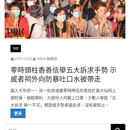
港聞
25/01/2020
TMHK 編輯部
零時頭柱香善信舉五大訴求手勢 示
威者祠外向防暴吐口水被帶走
踏入大年初一，另一批排凌晨零時隊伍的善信於黃大仙祠上
頭柱香，過程順利，大部份人均戴上口罩，少數人舉起「五
大訴求 缺一不可」標語或手勢表達訴求，沒有被阻止。
更多