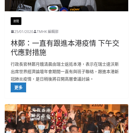
港聞
25/01/2020
TMHK 編輯部
林鄭：一直有跟進本港疫情 下午交
代應對措施
行政長官林鄭月娥清晨由瑞士返抵本港，表示在瑞士達沃斯
出席世界經濟論壇年會期間一直有與班子聯絡，跟進本港新
冠肺炎疫情，是日稍後將召開高層會議討論。
更多