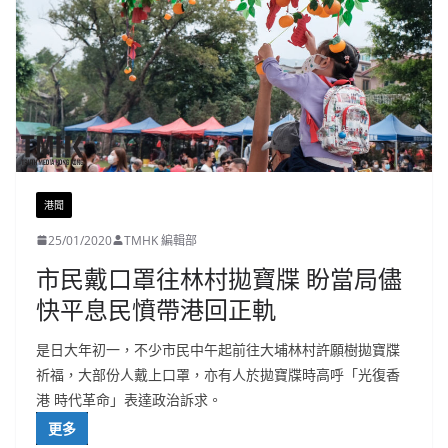
港聞
25/01/2020
TMHK 編輯部
市民戴口罩往林村拋寶牒 盼當局儘
快平息民憤帶港回正軌
是日大年初一，不少市民中午起前往大埔林村許願樹拋寶牒
祈福，大部份人戴上口罩，亦有人於拋寶牒時高呼「光復香
港 時代革命」表達政治訴求。
更多