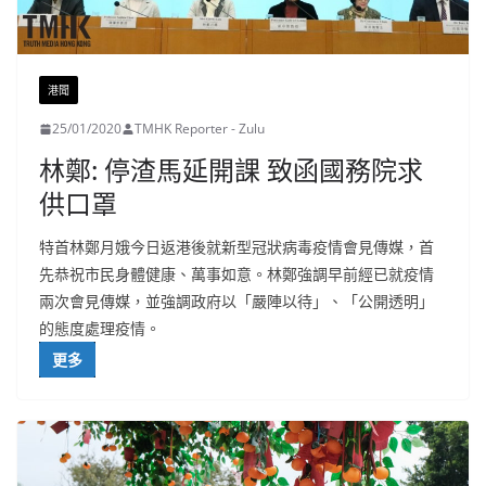
港聞
25/01/2020
TMHK Reporter - Zulu
林鄭: 停渣馬延開課 致函國務院求
供口罩
特首林鄭月娥今日返港後就新型冠狀病毒疫情會見傳媒，首
先恭祝市民身體健康、萬事如意。林鄭強調早前經已就疫情
兩次會見傳媒，並強調政府以「嚴陣以待」、「公開透明」
的態度處理疫情。
更多