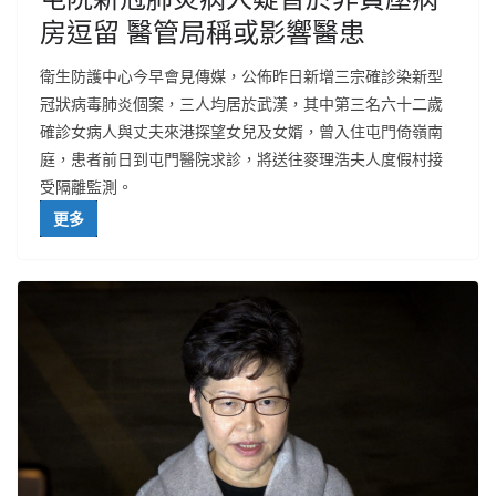
房逗留 醫管局稱或影響醫患
衛生防護中心今早會見傳媒，公佈昨日新增三宗確診染新型
冠狀病毒肺炎個案，三人均居於武漢，其中第三名六十二歲
確診女病人與丈夫來港探望女兒及女婿，曾入住屯門倚嶺南
庭，患者前日到屯門醫院求診，將送往麥理浩夫人度假村接
受隔離監測。
更多