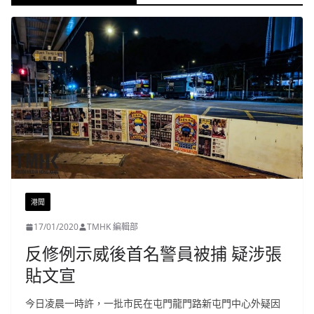
港聞
17/01/2020
TMHK 編輯部
反修例示威後首名警員被捕 疑涉張
貼文宣
今日凌晨一時許，一批市民在屯門龍門路新屯門中心外疑因