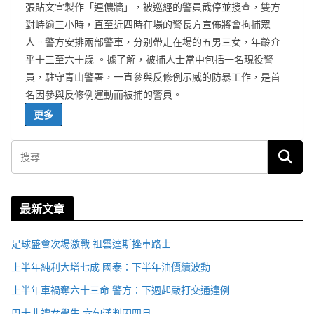
張貼文宣製作「連儂牆」，被巡經的警員截停並搜查，雙方
對峙逾三小時，直至近四時在場的警長方宣佈將會拘捕眾
人。警方安排兩部警車，分别帶走在場的五男三女，年齡介
乎十三至六十歲 。據了解，被捕人士當中包括一名現役警
員，駐守青山警署，一直參與反修例示威的防暴工作，是首
名因參與反修例運動而被捕的警員。
更多
最新文章
足球盛會次場激戰 祖雲達斯挫車路士
上半年純利大增七成 國泰：下半年油價續波動
上半年車禍奪六十三命 警方：下週起嚴打交通違例
巴士非禮女學生 六旬漢判囚四月