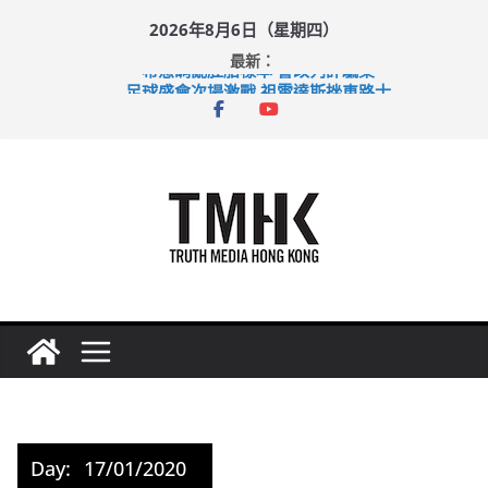
Skip
2026年8月6日（星期四）
to
最新：
content
希愈調亂胚胎樣本 警改列詐騙案
足球盛會次場激戰 祖雲達斯挫車路士
上半年純利大增七成 國泰：下半年油價續波動
上半年車禍奪六十三命 警方：下週起嚴打交通違例
巴士非禮女學生 六旬漢判囚四月
Day:
17/01/2020