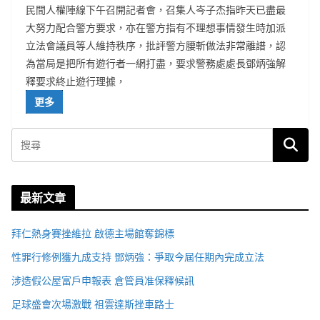
民間人權陣線下午召開記者會，召集人岑子杰指昨天已盡最
大努力配合警方要求，亦在警方指有不理想事情發生時加派
立法會議員等人維持秩序，批評警方腰斬做法非常離譜，認
為當局是把所有遊行者一網打盡，要求警務處處長鄧炳強解
釋要求終止遊行理據，
更多
最新文章
拜仁熱身賽挫維拉 啟德主場館奪錦標
性罪行修例獲九成支持 鄧炳強：爭取今屆任期內完成立法
涉造假公屋富戶申報表 倉管員准保釋候訊
足球盛會次場激戰 祖雲達斯挫車路士