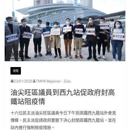
港聞
23/01/2020
TMHK Reporter - Zulu
油尖旺區議員到西九站促政府封高
鐵站阻疫情
十六
位民主派油尖旺區議員今日下午到高鐵西九龍站外會見
傳媒，民主派促請政府要狠下決心封閉高鐵西九龍站，並在
站內進行強制檢疫措施。