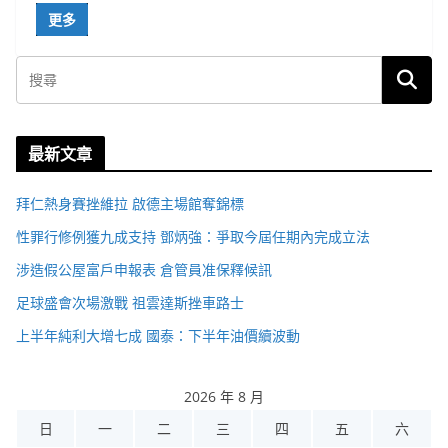
更多
最新文章
拜仁熱身賽挫維拉 啟德主場館奪錦標
性罪行修例獲九成支持 鄧炳強：爭取今屆任期內完成立法
涉造假公屋富戶申報表 倉管員准保釋候訊
足球盛會次場激戰 祖雲達斯挫車路士
上半年純利大增七成 國泰：下半年油價續波動
2026 年 8 月
日
一
二
三
四
五
六