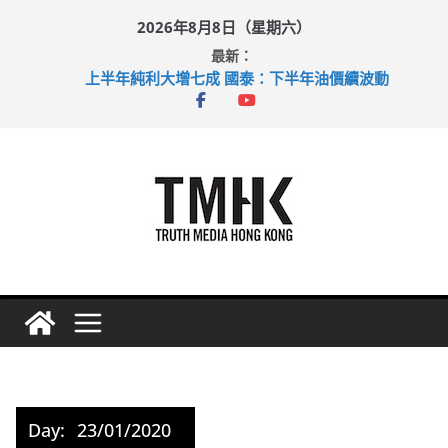
Skip
2026年8月8日（星期六）
to
最新：
content
上半年純利大增七成 國泰：下半年油價續波動
拜仁熱身賽挫維拉 啟德主場館奪錦標
性罪行修例獲九成支持 鄧炳強：爭取今屆任期內完成立法
涉造假公屋富戶申報表 倉管員准保釋候訊
足球盛會次場激戰 祖雲達斯挫車路士
Day:
23/01/2020