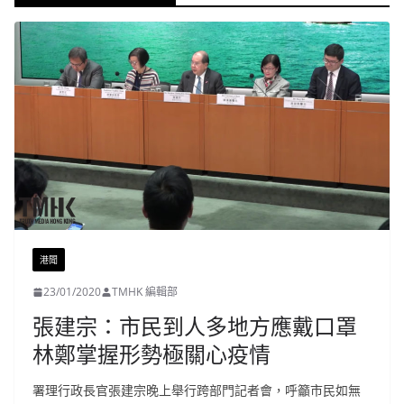
港聞
23/01/2020
TMHK 編輯部
張建宗：市民到人多地方應戴口罩
林鄭掌握形勢極關心疫情
署理行政長官張建宗晚上舉行跨部門記者會，呼籲市民如無