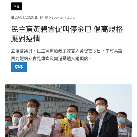
港聞
23/01/2020
TMHK Reporter - Zulu
民主黨黃碧雲促叫停金巴 倡高規格
應對疫情
立法會議員、民主黨醫療政策發言人黃碧雲今日下午於高鐵
西九龍站外會見傳媒及向港鐵遞交請願信。
更多