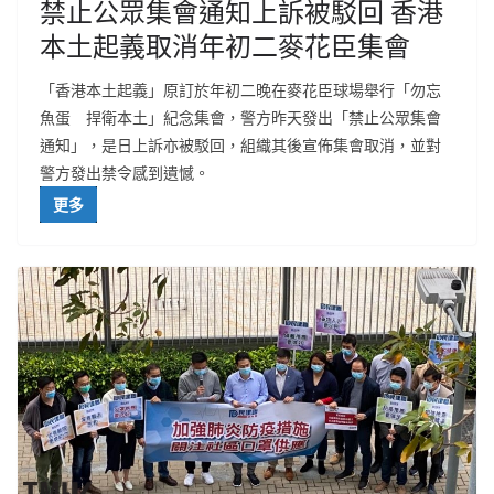
禁止公眾集會通知上訴被駁回 香港
本土起義取消年初二麥花臣集會
「香港本土起義」原訂於年初二晚在麥花臣球場舉行「勿忘
魚蛋 捍衛本土」紀念集會，警方昨天發出「禁止公眾集會
通知」，是日上訴亦被駁回，組織其後宣佈集會取消，並對
警方發出禁令感到遺憾。
更多