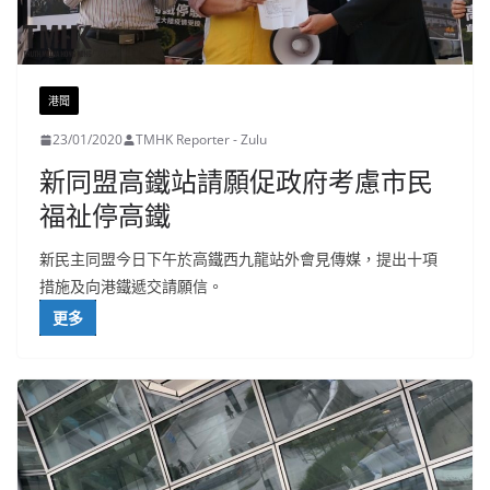
港聞
23/01/2020
TMHK Reporter - Zulu
新同盟高鐵站請願促政府考慮市民
福祉停高鐵
新民主同盟今日下午於高鐵西九龍站外會見傳媒，提出十項
措施及向港鐵遞交請願信。
更多