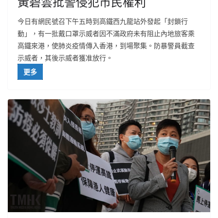
黃碧雲批警侵犯市民權利
今日有網民號召下午五時到高鐵西九龍站外發起「封鎖行
動」，有一批戴口罩示威者因不滿政府未有阻止內地旅客乘
高鐵來港，使肺炎疫情傳入香港，到場聚集。防暴警員截查
示威者，其後示威者獲准放行。
更多