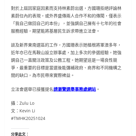
對於上屆因家庭因素而支持林素蔚出選，方國珊拒絕評論林
素蔚任內的表現，或外界盛傳兩人合作不和的傳聞，僅表示
「我自己做回自己的本份」，並強調自己擁有十七年的社會
服務經驗，期望能將基層民生訴求帶進立法會。
談及新界東南選區的工作，方國珊表示她植根將軍澳多年，
近年亦已在馬鞍山設立辦事處，加上多次的參選經驗，她強
調自己一直關注政策及公務工程。她期望這是一場良性競
爭，最重要的目標是當選後能彌補政府、商界和不同機構之
間的缺口，為市民帶來實際裨益。
立法會選舉已接獲提名
請瀏覽選舉事務處網站
。
攝：Zulu Lo
文：Kevin Li
#TMHK20251024
分享此文：