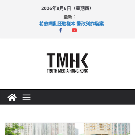
Skip
2026年8月6日（星期四）
to
最新：
content
希愈調亂胚胎樣本 警改列詐騙案
足球盛會次場激戰 祖雲達斯挫車路士
上半年純利大增七成 國泰：下半年油價續波動
上半年車禍奪六十三命 警方：下週起嚴打交通違例
巴士非禮女學生 六旬漢判囚四月