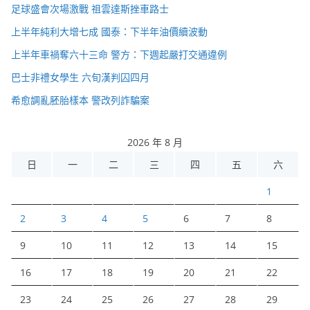
足球盛會次場激戰 祖雲達斯挫車路士
上半年純利大增七成 國泰：下半年油價續波動
上半年車禍奪六十三命 警方：下週起嚴打交通違例
巴士非禮女學生 六旬漢判囚四月
希愈調亂胚胎樣本 警改列詐騙案
2026 年 8 月
日
一
二
三
四
五
六
1
2
3
4
5
6
7
8
9
10
11
12
13
14
15
16
17
18
19
20
21
22
23
24
25
26
27
28
29