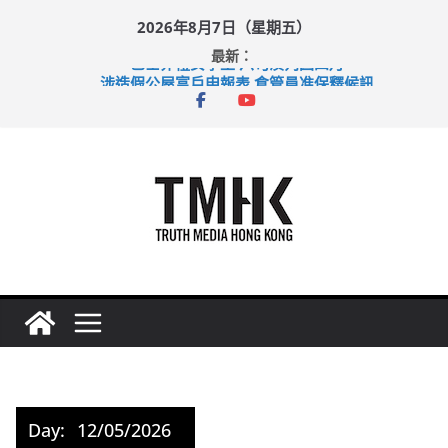
Skip
2026年8月7日（星期五）
to
最新：
content
巴士非禮女學生 六旬漢判囚四月
涉造假公屋富戶申報表 倉管員准保釋候訊
足球盛會次場激戰 祖雲達斯挫車路士
上半年純利大增七成 國泰：下半年油價續波動
上半年車禍奪六十三命 警方：下週起嚴打交通違例
Day:
12/05/2026