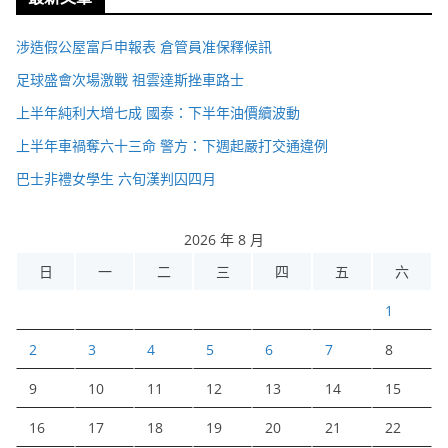
涉造假公屋富戶申報表 倉管員准保釋候訊
足球盛會次場激戰 祖雲達斯挫車路士
上半年純利大增七成 國泰：下半年油價續波動
上半年車禍奪六十三命 警方：下週起嚴打交通違例
巴士非禮女學生 六旬漢判囚四月
2026 年 8 月
日
一
二
三
四
五
六
1
2
3
4
5
6
7
8
9
10
11
12
13
14
15
16
17
18
19
20
21
22