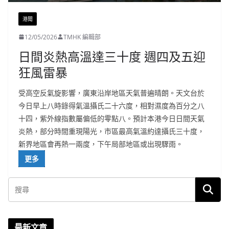
港聞
12/05/2026
TMHK 編輯部
日間炎熱高溫達三十度 週四及五迎
狂風雷暴
受高空反氣旋影響，廣東沿岸地區天氣普遍晴朗。天文台於
今日早上八時錄得氣溫攝氏二十六度，相對濕度為百分之八
十四，紫外線指數屬偏低的零點八。預計本港今日日間天氣
炎熱，部分時間重現陽光，市區最高氣溫約達攝氏三十度，
新界地區會再熱一兩度，下午局部地區或出現驟雨。
更多
最新文章