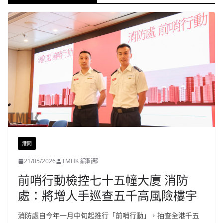
港聞
21/05/2026
TMHK 編輯部
前哨行動檢控七十五幢大廈 消防
處：將增人手巡查五千高風險樓宇
消防處自今年一月中旬起推行「前哨行動」，抽查全港千五