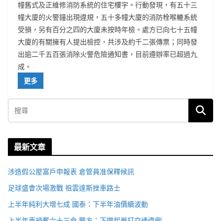
幢舊式及正維修消防系統的住宅樓宇。行動發現，有五十三
幢大廈的火警鐘出現違規，五十多幢大廈的消防栓喉轆系統
受損，另有百分之四的大廈未按時年檢。處方已向七十五幢
大廈的有關擁有人提出檢控，共涉及約千二張傳票；同時發
出逾二千五百張消除火警危險通知書，目前遵辦率已超過九
成。
更多
最新文章
涉造假公屋富戶申報表 倉管員准保釋候訊
足球盛會次場激戰 祖雲達斯挫車路士
上半年純利大增七成 國泰：下半年油價續波動
上半年車禍奪六十三命 警方：下週起嚴打交通違例