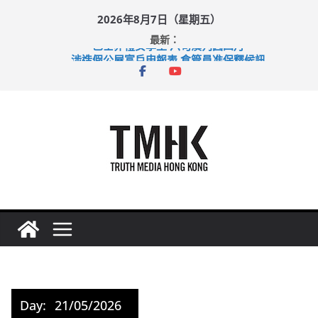
Skip
2026年8月7日（星期五）
to
最新：
content
巴士非禮女學生 六旬漢判囚四月
涉造假公屋富戶申報表 倉管員准保釋候訊
足球盛會次場激戰 祖雲達斯挫車路士
上半年純利大增七成 國泰：下半年油價續波動
上半年車禍奪六十三命 警方：下週起嚴打交通違例
Day:
21/05/2026