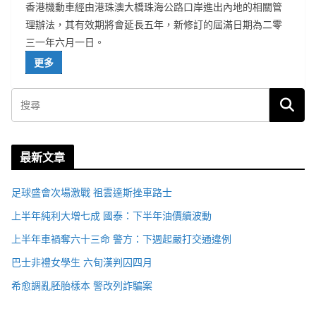
香港機動車經由港珠澳大橋珠海公路口岸進出內地的相關管
理辦法，其有效期將會延長五年，新修訂的屆滿日期為二零
三一年六月一日。
更多
最新文章
足球盛會次場激戰 祖雲達斯挫車路士
上半年純利大增七成 國泰：下半年油價續波動
上半年車禍奪六十三命 警方：下週起嚴打交通違例
巴士非禮女學生 六旬漢判囚四月
希愈調亂胚胎樣本 警改列詐騙案