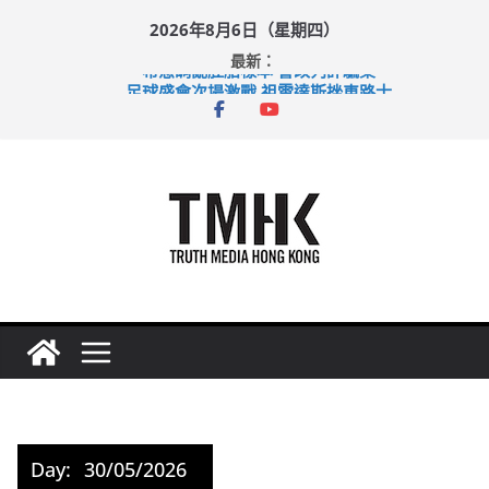
Skip
2026年8月6日（星期四）
to
最新：
content
希愈調亂胚胎樣本 警改列詐騙案
足球盛會次場激戰 祖雲達斯挫車路士
上半年純利大增七成 國泰：下半年油價續波動
上半年車禍奪六十三命 警方：下週起嚴打交通違例
巴士非禮女學生 六旬漢判囚四月
Day:
30/05/2026