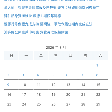
黃大仙上邨發生企圖謀殺及自殺案 警方：疑兇斬傷鄰居後墮亡
拜仁熱身賽挫維拉 啟德主場館奪錦標
性罪行修例獲九成支持 鄧炳強：爭取今屆任期內完成立法
涉造假公屋富戶申報表 倉管員准保釋候訊
2026 年 8 月
日
一
二
三
四
五
六
1
2
3
4
5
6
7
8
9
10
11
12
13
14
15
16
17
18
19
20
21
22
23
24
25
26
27
28
29