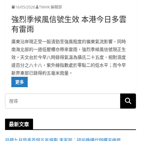
16/05/2026
TMHK 編輯部
強烈季候風信號生效 本港今日多雲
有雷雨
廣東沿岸現正受一股清勁至強風程度的偏東氣流影響，同時
南海北部的一道低壓槽亦帶來雷雨，強烈季候風信號現正生
效。天文台於今早八時錄得氣溫為攝氏二十五度，相對濕度
達百分之八十八，紫外線指數處於零點二的低水平；而今早
新界東部已錄得約五毫米雨量。
更多
最新文章
目標九月發表首個五年規劃 李家超：研設機構代辦樓宇維修