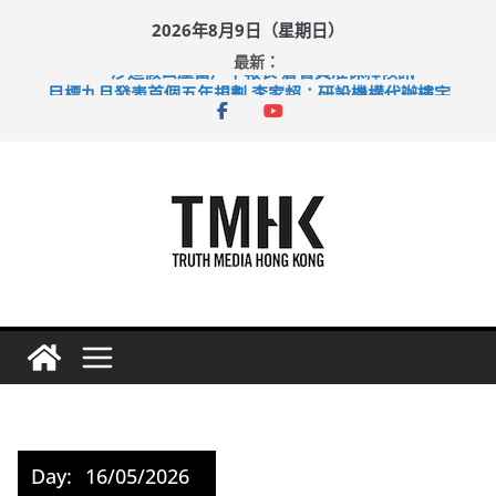
Skip
2026年8月9日（星期日）
to
最新：
content
涉造假公屋富戶申報表 倉管員准保釋候訊
目標九月發表首個五年規劃 李家超：研設機構代辦樓宇維修
黃大仙上邨發生企圖謀殺及自殺案 警方：疑兇斬傷鄰居後墮亡
拜仁熱身賽挫維拉 啟德主場館奪錦標
性罪行修例獲九成支持 鄧炳強：爭取今屆任期內完成立法
Day:
16/05/2026