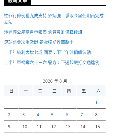
最新文章
性罪行修例獲九成支持 鄧炳強：爭取今屆任期內完成
立法
涉造假公屋富戶申報表 倉管員准保釋候訊
足球盛會次場激戰 祖雲達斯挫車路士
上半年純利大增七成 國泰：下半年油價續波動
上半年車禍奪六十三命 警方：下週起嚴打交通違例
2026 年 8 月
日
一
二
三
四
五
六
1
2
3
4
5
6
7
8
9
10
11
12
13
14
15