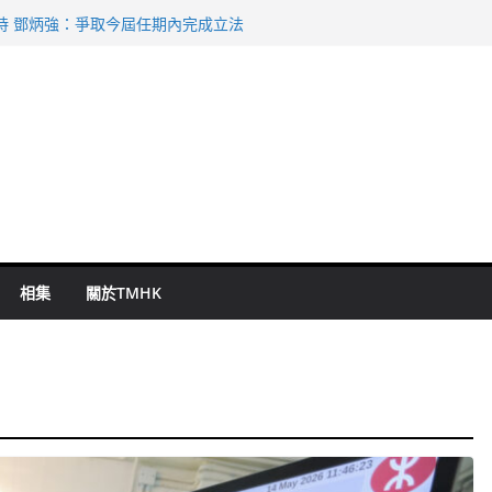
命 警方：下週起嚴打交通違例
持 鄧炳強：爭取今屆任期內完成立法
表 倉管員准保釋候訊
祖雲達斯挫車路士
 國泰：下半年油價續波動
相集
關於TMHK