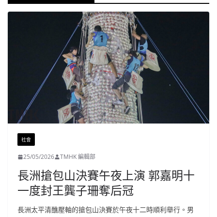
社會
25/05/2026
TMHK 編輯部
長洲搶包山決賽午夜上演 郭嘉明十
一度封王龔子珊奪后冠
長洲太平清醮壓軸的搶包山決賽於午夜十二時順利舉行。男