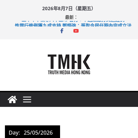
Skip
2026年8月7日（星期五）
to
最新：
content
上半年車禍奪六十三命 警方：下週起嚴打交通違例
性罪行修例獲九成支持 鄧炳強：爭取今屆任期內完成立法
涉造假公屋富戶申報表 倉管員准保釋候訊
足球盛會次場激戰 祖雲達斯挫車路士
上半年純利大增七成 國泰：下半年油價續波動
Day:
25/05/2026