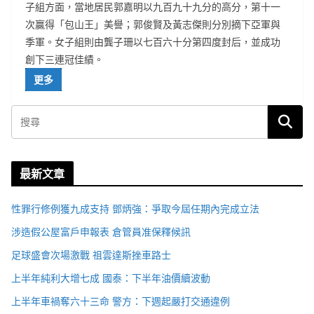
子組方面，當地居民郭嘉明以九百九十九分的高分，第十一
次贏得「包山王」美譽；郭俊賢及黃志傑則分別摘下亞軍與
季軍。女子組則由龔子珊以七百六十分第四度封后，並成功
創下三連冠佳績。
更多
最新文章
性罪行修例獲九成支持 鄧炳強：爭取今屆任期內完成立法
涉造假公屋富戶申報表 倉管員准保釋候訊
足球盛會次場激戰 祖雲達斯挫車路士
上半年純利大增七成 國泰：下半年油價續波動
上半年車禍奪六十三命 警方：下週起嚴打交通違例