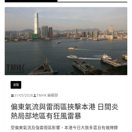
港聞
31/05/2026
TMHK 編輯部
偏東氣流與雷雨區挾擊本港 日間炎
熱局部地區有狂風雷暴
受偏東氣流及強雷雨區影響，本港今日大致多雲且有幾陣驟