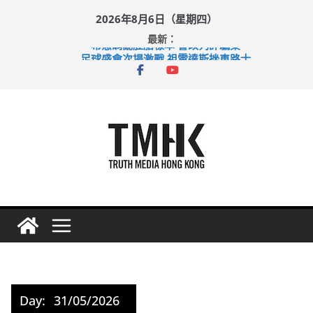
Skip
2026年8月6日（星期四）
to
最新：
content
希愈調亂胚胎樣本 警改列詐騙案
足球盛會次場激戰 祖雲達斯挫車路士
上半年純利大增七成 國泰：下半年油價續波動
上半年車禍奪六十三命 警方：下週起嚴打交通違例
巴士非禮女學生 六旬漢判囚四月
Day:
31/05/2026