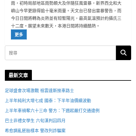
雨，初時局部地區雨勢頗大及伴隨狂風雷暴，新界西北和大
嶼山今早更錄得逾十毫米雨量。天文台已發出雷暴警告，而
今日日間將轉為炎熱並有短暫陽光，最高氣溫預計約攝氏三
十二度。展望未來數天，本港日間將持續酷熱。
更多
最新文章
足球盛會次場激戰 祖雲達斯挫車路士
上半年純利大增七成 國泰：下半年油價續波動
上半年車禍奪六十三命 警方：下週起嚴打交通違例
巴士非禮女學生 六旬漢判囚四月
希愈調亂胚胎樣本 警改列詐騙案