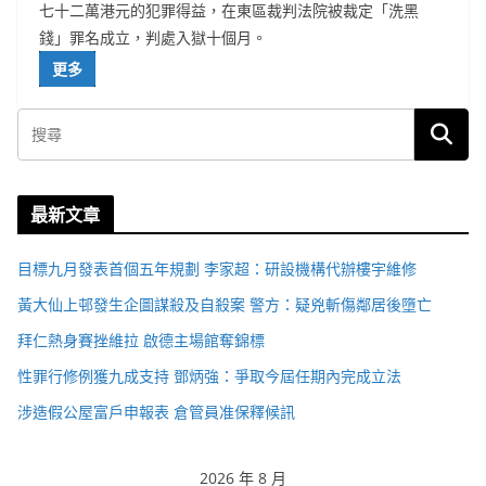
七十二萬港元的犯罪得益，在東區裁判法院被裁定「洗黑
錢」罪名成立，判處入獄十個月。
更多
最新文章
目標九月發表首個五年規劃 李家超：研設機構代辦樓宇維修
黃大仙上邨發生企圖謀殺及自殺案 警方：疑兇斬傷鄰居後墮亡
拜仁熱身賽挫維拉 啟德主場館奪錦標
性罪行修例獲九成支持 鄧炳強：爭取今屆任期內完成立法
涉造假公屋富戶申報表 倉管員准保釋候訊
2026 年 8 月