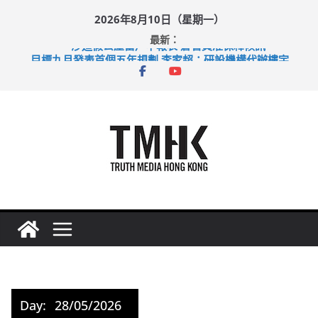
Skip
2026年8月10日（星期一）
to
最新：
content
涉造假公屋富戶申報表 倉管員准保釋候訊
目標九月發表首個五年規劃 李家超：研設機構代辦樓宇維修
黃大仙上邨發生企圖謀殺及自殺案 警方：疑兇斬傷鄰居後墮亡
拜仁熱身賽挫維拉 啟德主場館奪錦標
性罪行修例獲九成支持 鄧炳強：爭取今屆任期內完成立法
Day:
28/05/2026