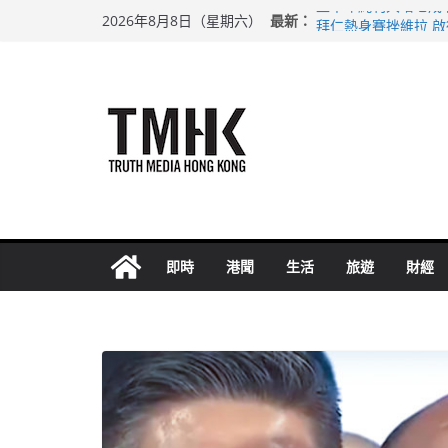
Skip
最新：
上半年純利大增七成
2026年8月8日（星期六）
to
拜仁熱身賽挫維拉 
性罪行修例獲九成支
content
涉造假公屋富戶申報
足球盛會次場激戰 
即時
港聞
生活
旅遊
財經