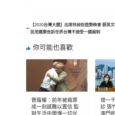
【2020台灣大選】出席林昶佐造勢晚會 蔡英
民用選票告訴世界台灣不接受一國兩制
你可能也喜歡
曾蔭權：前年被裁罪
增一
成一刻感難以置信 監
診 張
獄生活中學懂一切光
澳門