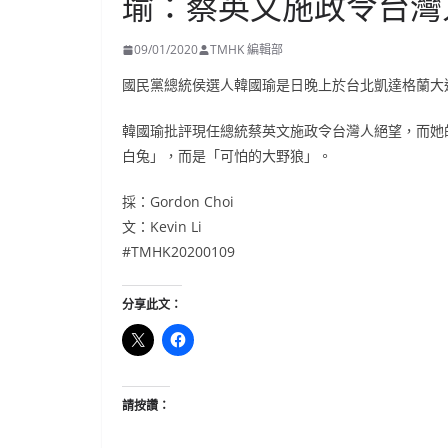
瑜：蔡英文施政令台灣
09/01/2020
TMHK 編輯部
國民黨總統侯選人韓國瑜是日晚上於台北凱達格蘭大
韓國瑜批評現任總統蔡英文施政令台灣人絕望，而她
白兔」，而是「可怕的大野狼」。
採：Gordon Choi
文：Kevin Li
#TMHK20200109
分享此文：
請按讚：