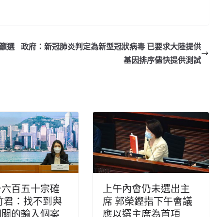
文籲選
政府：新冠肺炎判定為新型冠狀病毒 已要求大陸提供
基因排序儘快提供測試
千六百五十宗確
上午內會仍未選出主
竹君：找不到與
席 郭榮鏗指下午會議
相關的輸入個案
應以選主席為首項