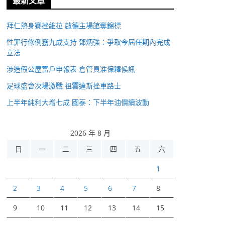
最新文章
拜仁熱身賽挫維拉 啟德主場館奪錦標
性罪行修例獲九成支持 鄧炳強：爭取今屆任期內完成
立法
涉造假公屋富戶申報表 倉管員准保釋候訊
足球盛會次場激戰 祖雲達斯挫車路士
上半年純利大增七成 國泰：下半年油價續波動
2026 年 8 月
日
一
二
三
四
五
六
1
2
3
4
5
6
7
8
9
10
11
12
13
14
15