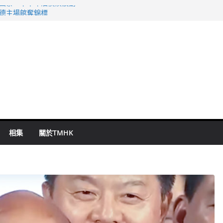
 國泰：下半年油價續波動
啟德主場館奪錦標
持 鄧炳強：爭取今屆任期內完成立法
表 倉管員准保釋候訊
祖雲達斯挫車路士
相集
關於TMHK