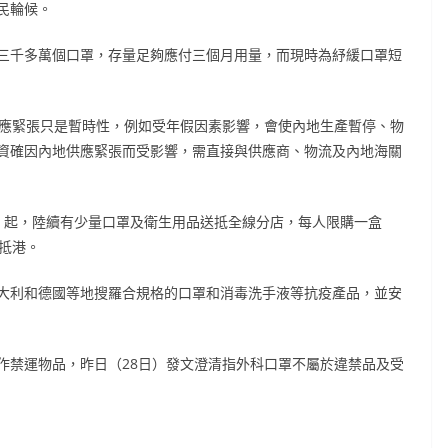
民輪候。
三千多萬個口罩，存量足夠應付三個月用量，而現時為紓緩口罩短
供應緊張只是暫時性，例如受年假因素影響，會使內地生產暫停、物
資確因內地供應緊張而受影響，需直接與供應商、物流及內地海關
0日）起，陸續有少量口罩及衛生用品送抵全線分店，每人限購一盒
抵港。
大利和德國等地搜羅合規格的口罩和消毒洗手液等抗疫產品，並安
作禁運物品，昨日（28日）發文澄清指外科口罩不屬於違禁品及受