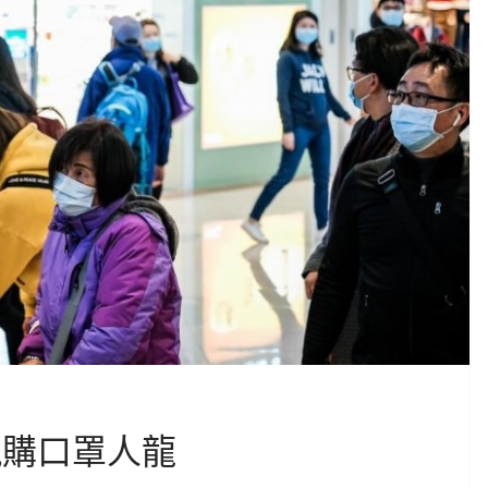
現購口罩人龍