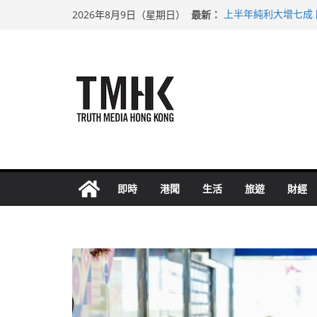
Skip
最新：
上半年純利大增七成
2026年8月9日（星期日）
to
拜仁熱身賽挫維拉 
性罪行修例獲九成支
content
涉造假公屋富戶申報
足球盛會次場激戰 
即時
港聞
生活
旅遊
財經