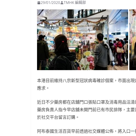
29/01/2020
TMHK 編輯部
本港目前維持八宗新型冠狀病毒確診個案，市面出現
應求。
近日不少藥房都在店舖門口張貼口罩及消毒用品沽清
藥房負責人指今早店舖未開門前已有市民排隊，主要
於社交平台留言訂購。
阿布泰國生活百貨早前透過社交媒體公佈，將入口一