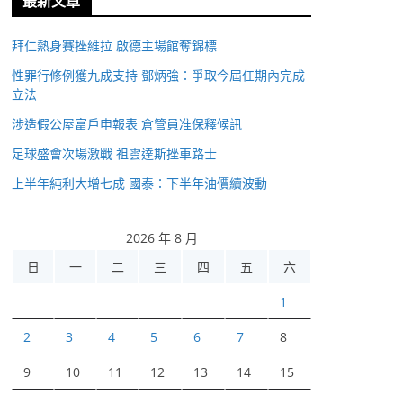
最新文章
拜仁熱身賽挫維拉 啟德主場館奪錦標
性罪行修例獲九成支持 鄧炳強：爭取今屆任期內完成
立法
涉造假公屋富戶申報表 倉管員准保釋候訊
足球盛會次場激戰 祖雲達斯挫車路士
上半年純利大增七成 國泰：下半年油價續波動
2026 年 8 月
日
一
二
三
四
五
六
1
2
3
4
5
6
7
8
9
10
11
12
13
14
15