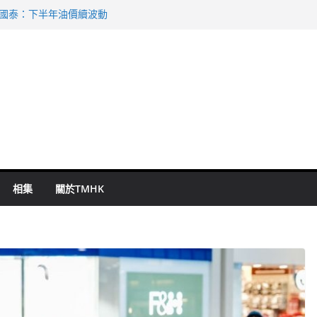
 國泰：下半年油價續波動
啟德主場館奪錦標
持 鄧炳強：爭取今屆任期內完成立法
表 倉管員准保釋候訊
祖雲達斯挫車路士
相集
關於TMHK