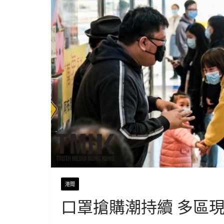
港聞
口罩搶購潮持續 多區