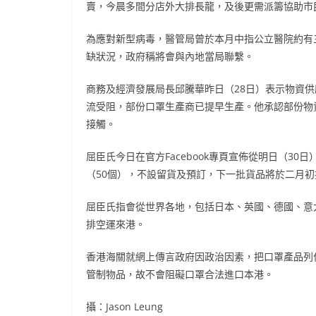
賣，今晨多間分店外大排長龍，及後更需派籌協助市
為應對新型病毒，醫管局曾於本月中指公立醫院約有
缺狀況，政府稱將會與內地當局聯繫。
商務及經濟發展局長邱騰華昨日（28日）表示物資
流受阻，部份口罩生產商已提早生產。他承認部份物
接觸。
屈臣氏今日在官方Facebook專頁宣佈從明日（3
（50個），不設留貨及預訂，下一批貨品將於二月初
屈臣氏指會從世界各地，包括日本、英國、德國、意
排空運來港。
香港海關就網上傳言政府因政治因素，把口罩產品列
管制物品，故不會阻礙口罩合法進口本港。
攝：Jason Leung