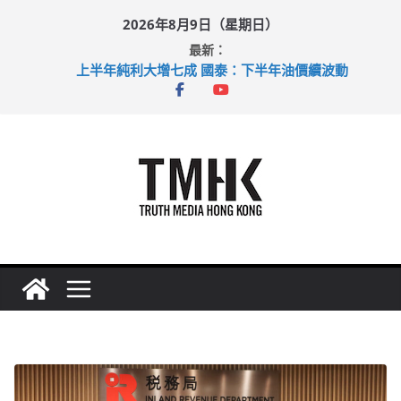
Skip
2026年8月9日（星期日）
to
最新：
content
上半年純利大增七成 國泰：下半年油價續波動
拜仁熱身賽挫維拉 啟德主場館奪錦標
性罪行修例獲九成支持 鄧炳強：爭取今屆任期內完成立法
涉造假公屋富戶申報表 倉管員准保釋候訊
足球盛會次場激戰 祖雲達斯挫車路士