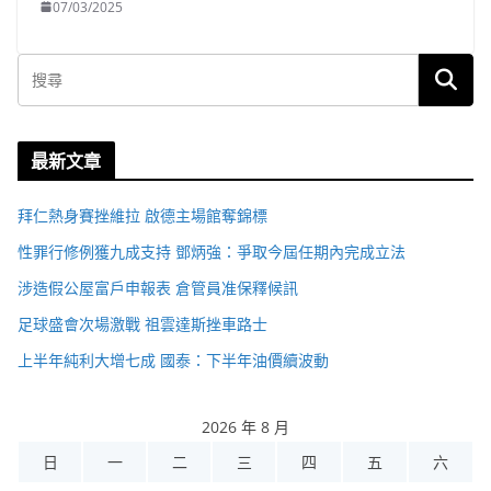
07/03/2025
最新文章
拜仁熱身賽挫維拉 啟德主場館奪錦標
性罪行修例獲九成支持 鄧炳強：爭取今屆任期內完成立法
涉造假公屋富戶申報表 倉管員准保釋候訊
足球盛會次場激戰 祖雲達斯挫車路士
上半年純利大增七成 國泰：下半年油價續波動
2026 年 8 月
日
一
二
三
四
五
六