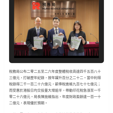
稅務局公布二零二五至二六年度整體稅收高達四千五百八十
三億元，打破歷年紀錄，按年躍升百分之二十二。當中利得
稅錄得二千一百二十六億元，薪俸稅進帳九百七十七億元；
而受惠於港股日均交投量大增逾半，帶動印花稅急漲至一千
零二十六億元。局長陳施維指出，年度財政盈餘達一百一十
二億元，表現優於預期。