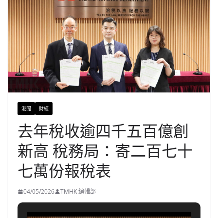
港聞
財經
去年稅收逾四千五百億創
新高 稅務局：寄二百七十
七萬份報稅表
04/05/2026
TMHK 編輯部