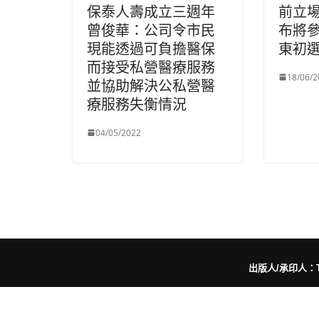
保泰人壽成立三週年
前立
曾俊華：公司令市民
布將
現能透過可負擔醫保
東初
而接受私營醫療服務
18/06/2
並協助解決公私營醫
療服務失衡情況
04/05/2022
出版人/承印人：Trut