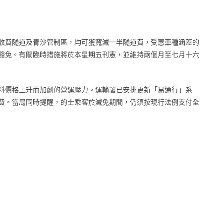
收費隧道及青沙管制區，均可獲寬減一半隧道費，受惠車種涵蓋的
豁免。有關臨時措施將於本星期五刊憲，並維持兩個月至七月十六
料價格上升而加劇的營運壓力。運輸署已安排更新「易通行」系
費。當局同時提醒，的士乘客於減免期間，仍須按現行法例支付全