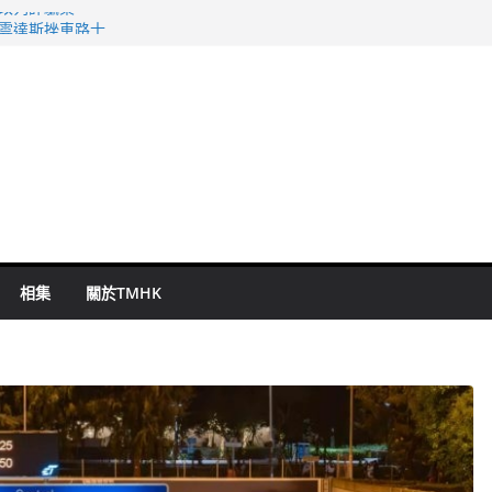
警改列詐騙案
祖雲達斯挫車路士
 國泰：下半年油價續波動
命 警方：下週起嚴打交通違例
旬漢判囚四月
相集
關於TMHK