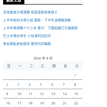
最新文章
足球盛會次場激戰 祖雲達斯挫車路士
上半年純利大增七成 國泰：下半年油價續波動
上半年車禍奪六十三命 警方：下週起嚴打交通違例
巴士非禮女學生 六旬漢判囚四月
希愈調亂胚胎樣本 警改列詐騙案
2026 年 8 月
日
一
二
三
四
五
六
1
2
3
4
5
6
7
8
9
10
11
12
13
14
15
16
17
18
19
20
21
22