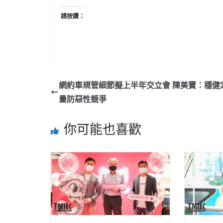
請按讚：
網約車規管細節擬上半年交立會 陳美寶：穩健
量防惡性競爭
你可能也喜歡