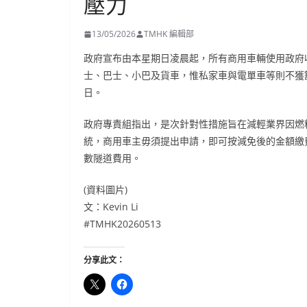
壓力
13/05/2026
TMHK 編輯部
政府宣布由本星期日凌晨起，所有商用車輛使用政府
士、巴士、小巴及貨車，惟私家車與電單車等則不獲
日。
政府專責組指出，是次針對性措施旨在減輕業界因燃
統，商用車主毋須提出申請，即可按減免後的金額繳
數隧道費用。
(資料圖片)
文：Kevin Li
#TMHK20260513
分享此文：