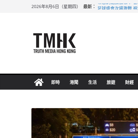
Skip
最新：
希愈調亂胚胎樣本 
2026年8月6日（星期四）
to
足球盛會次場激戰 
上半年純利大增七成
content
上半年車禍奪六十三
巴士非禮女學生 六
即時
港聞
生活
旅遊
財經