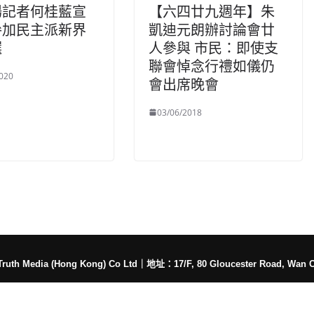
場記者何桂藍宣
【六四廿九週年】朱
參加民主派新界
凱迪元朗辦討論會廿
選
人參與 市民：即使支
聯會悼念行禮如儀仍
020
會出席晚會
03/06/2018
h Media (Hong Kong) Co Ltd
｜
地址：17/F, 80 Gloucester Road, Wan 