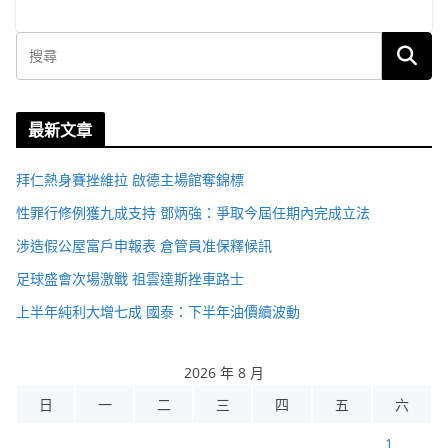
最新文章
拜仁熱身賽挫維拉 啟德主場館奪錦標
性罪行修例獲九成支持 鄧炳強：爭取今屆任期內完成立法
涉造假公屋富戶申報表 倉管員准保釋候訊
足球盛會次場激戰 祖雲達斯挫車路士
上半年純利大增七成 國泰：下半年油價續波動
2026 年 8 月
日
一
二
三
四
五
六
1