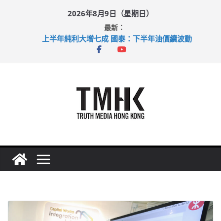
Skip
2026年8月9日（星期日）
to
最新：
content
上半年純利大增七成 國泰：下半年油價續波動
拜仁熱身賽挫維拉 啟德主場館奪錦標
性罪行修例獲九成支持 鄧炳強：爭取今屆任期內完成立法
涉造假公屋富戶申報表 倉管員准保釋候訊
足球盛會次場激戰 祖雲達斯挫車路士