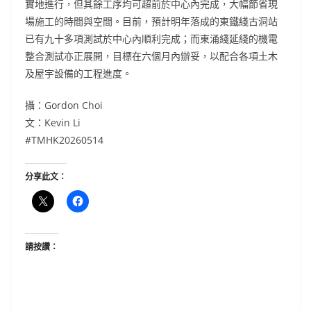
實地進行，但其餘工序均可超前於中心內完成，大幅節省現
場施工的時間與空間。目前，預計明年落成的東鐵綫古洞站
已有九十多項測試於中心內順利完成；而東涌綫延綫的機電
整合測試亦正展開，目標在六個月內辦妥，以配合各項土木
及屋宇設備的工程進度。
攝：Gordon Choi
文：Kevin Li
#TMHK20260514
分享此文：
請按讚：