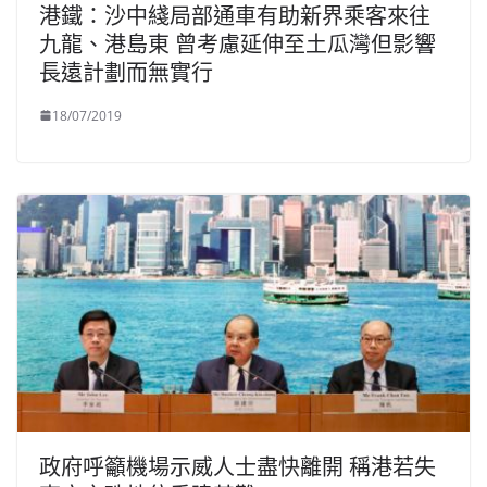
港鐵：沙中綫局部通車有助新界乘客來往
九龍、港島東 曾考慮延伸至土瓜灣但影響
長遠計劃而無實行
18/07/2019
政府呼籲機場示威人士盡快離開 稱港若失