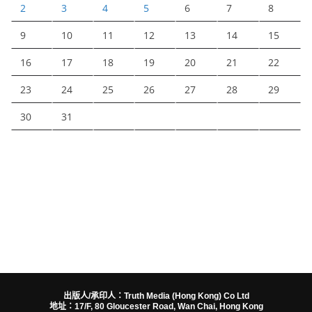
2
3
4
5
6
7
8
9
10
11
12
13
14
15
16
17
18
19
20
21
22
23
24
25
26
27
28
29
30
31
出版人/承印人：Truth Media (Hong Kong) Co Ltd
地址：17/F, 80 Gloucester Road, Wan Chai, Hong Kong