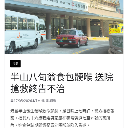
港聞
半山八旬翁食包骾喉 送院
搶救終告不治
17/05/2026
TMHK 編輯部
港島半山發生骾喉致命悲劇。是日晚上七時許，警方接獲報
案，指其八十六歲張姓男家屬在麥當勞道七至九號的寓所
內，進食包點期間懷疑意外骾喉並陷入昏迷。