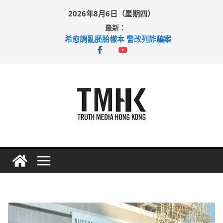
Skip
2026年8月6日（星期四）
to
最新：
content
希愈調亂胚胎樣本 警改列詐騙案
足球盛會次場激戰 祖雲達斯挫車路士
上半年純利大增七成 國泰：下半年油價續波動
上半年車禍奪六十三命 警方：下週起嚴打交通違例
巴士非禮女學生 六旬漢判囚四月