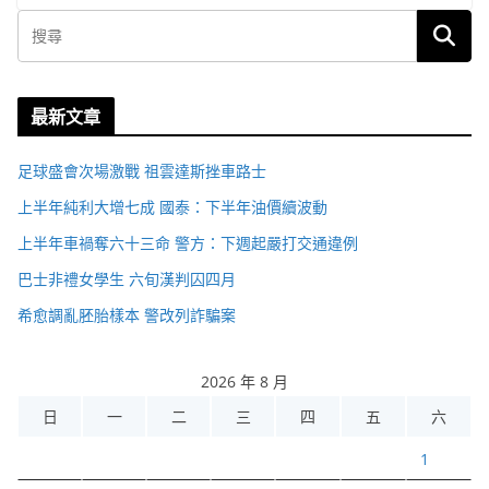
最新文章
足球盛會次場激戰 祖雲達斯挫車路士
上半年純利大增七成 國泰：下半年油價續波動
上半年車禍奪六十三命 警方：下週起嚴打交通違例
巴士非禮女學生 六旬漢判囚四月
希愈調亂胚胎樣本 警改列詐騙案
2026 年 8 月
日
一
二
三
四
五
六
1