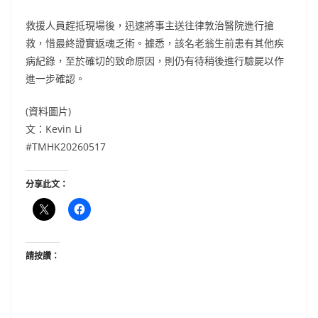
救援人員趕抵現場後，迅速將事主送往律敦治醫院進行搶
救，惜最終證實返魂乏術。據悉，該名老翁生前患有其他疾
病紀錄，至於確切的致命原因，則仍有待稍後進行驗屍以作
進一步確認。
(資料圖片)
文：Kevin Li
#TMHK20260517
分享此文：
請按讚：