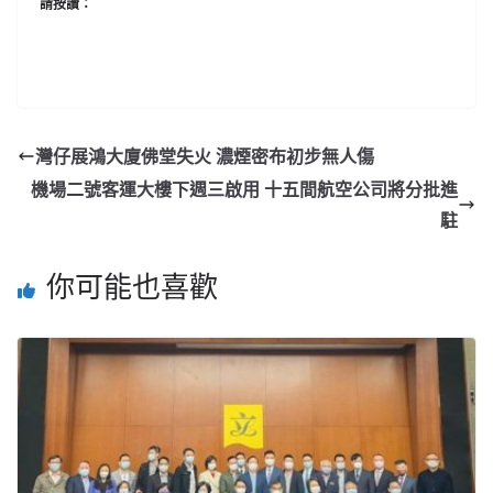
請按讚：
灣仔展鴻大廈佛堂失火 濃煙密布初步無人傷
機場二號客運大樓下週三啟用 十五間航空公司將分批進
駐
你可能也喜歡