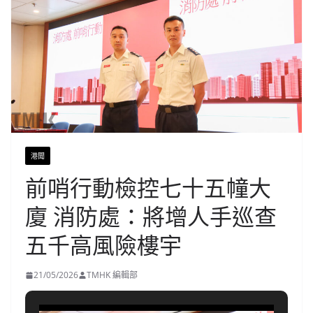
港聞
前哨行動檢控七十五幢大
廈 消防處：將增人手巡查
五千高風險樓宇
21/05/2026
TMHK 編輯部