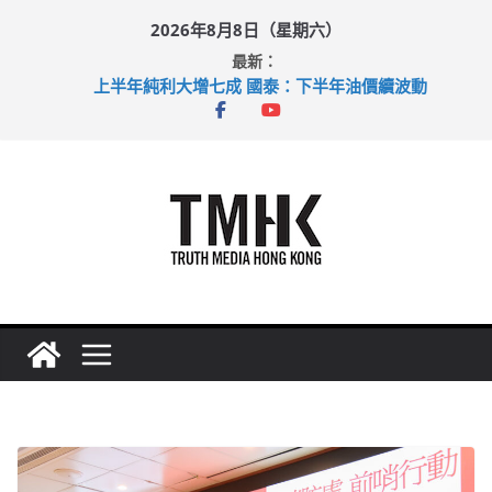
Skip
2026年8月8日（星期六）
to
最新：
content
上半年純利大增七成 國泰：下半年油價續波動
拜仁熱身賽挫維拉 啟德主場館奪錦標
性罪行修例獲九成支持 鄧炳強：爭取今屆任期內完成立法
涉造假公屋富戶申報表 倉管員准保釋候訊
足球盛會次場激戰 祖雲達斯挫車路士