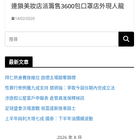
連鎖美妝店派籌售3600包口罩店外現人龍
14/02/2020
最新文章
拜仁熱身賽挫維拉 啟德主場館奪錦標
性罪行修例獲九成支持 鄧炳強：爭取今屆任期內完成立法
涉造假公屋富戶申報表 倉管員准保釋候訊
足球盛會次場激戰 祖雲達斯挫車路士
上半年純利大增七成 國泰：下半年油價續波動
2026 年 8 月