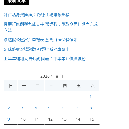
最新文章
拜仁熱身賽挫維拉 啟德主場館奪錦標
性罪行修例獲九成支持 鄧炳強：爭取今屆任期內完成
立法
涉造假公屋富戶申報表 倉管員准保釋候訊
足球盛會次場激戰 祖雲達斯挫車路士
上半年純利大增七成 國泰：下半年油價續波動
2026 年 8 月
日
一
二
三
四
五
六
1
2
3
4
5
6
7
8
9
10
11
12
13
14
15