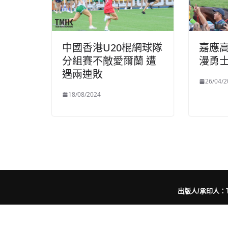
中國香港U20棍網球隊
嘉應高
分組賽不敵愛爾蘭 遭
漫勇
遇兩連敗
26/04/2
18/08/2024
出版人/承印人：Trut