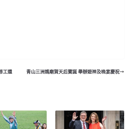
修工還
青山三洲媽廟賀天后寶誕 舉辦遊神及晚宴慶祝