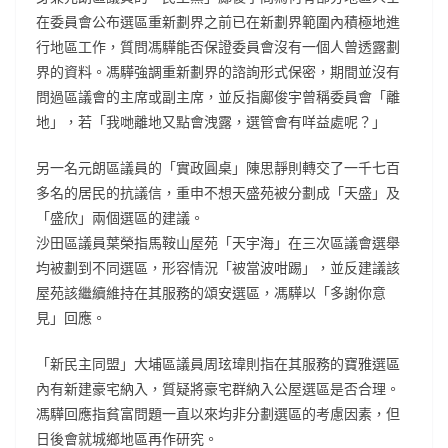
在委員會公布選區重新劃界之前已在新劃界範圍內積極地進
行地區工作，質問馮驊能否保證委員會沒有一個人曾透露劃
界的資料。馮驊強調重新劃界的諮詢形式保密，期間並沒有
問過區議會的主席或副主席，並反指鄺俊宇曾稱委員會「離
地」，若「我哋離地又點會洩露，選管會有咩益處呢？」
另一名元朗區議員的「實政圓桌」陳思靜則轉交了一千七百
多名的居民的抗議信，重申不想天盛苑被分劃成「天盛」及
「盛欣」兩個選區的建議。
沙田區議員葉榮指馬鞍山屋苑「天宇海」在三次區議會選舉
均被劃到不同選區，形容情況「被當波咁踢」，並反建議該
屋苑該繼續維持在其服務的頌安選區，馮驊以「多謝你意
見」回應。
「新民主同盟」大埔區議員周玹瑋則指在其服務的寶雅選區
內有新建豪宅納入，質疑將豪宅群納入公屋選區是否合理。
馮驊回應指貧富問題一直以來均非分劃選區的考慮因素，但
日後會就城鄉地區再作研究。