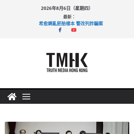
Skip
2026年8月6日（星期四）
to
最新：
content
希愈調亂胚胎樣本 警改列詐騙案
足球盛會次場激戰 祖雲達斯挫車路士
上半年純利大增七成 國泰：下半年油價續波動
上半年車禍奪六十三命 警方：下週起嚴打交通違例
巴士非禮女學生 六旬漢判囚四月