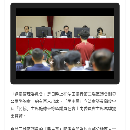
「選舉管理委員會」是日晚上在沙田舉行第二場區議會劃界
公眾諮詢會，約有百人出席。「民主黨」立法會議員鄺俊宇
及「民協」主席施德來等區議員在會上向委員會主席馮驊提
出質詢。
身兼元朗區議員的「民主黨」鄺俊宇問為何有部分地區人士