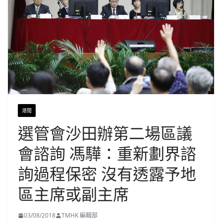
港聞
選管會沙田辦第二場區議
會諮詢 馮驊：重新劃界諮
詢過程保密 沒有透露予地
區主席或副主席
03/08/2018
TMHK 編輯部