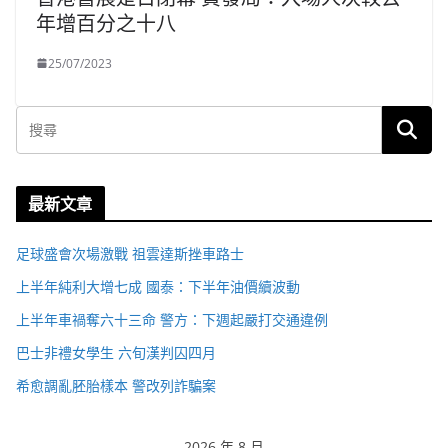
年增百分之十八
25/07/2023
最新文章
足球盛會次場激戰 祖雲達斯挫車路士
上半年純利大增七成 國泰：下半年油價續波動
上半年車禍奪六十三命 警方：下週起嚴打交通違例
巴士非禮女學生 六旬漢判囚四月
希愈調亂胚胎樣本 警改列詐騙案
2026 年 8 月