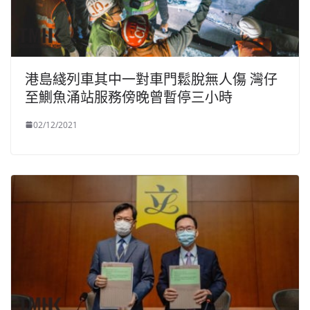
港島綫列車其中一對車門鬆脫無人傷 灣仔
至鰂魚涌站服務傍晚曾暫停三小時
02/12/2021