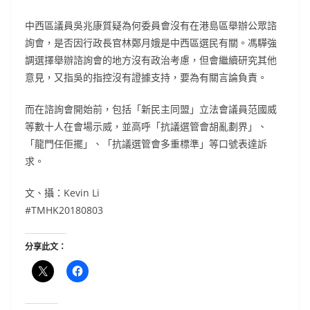
中西區議員吳兆康質疑為何委員會沒有在港島區舉辦公眾諮
詢會，是否因行政長官林鄭月娥是中西區選民有關。馮驊強
調選擇舉辦諮詢會的地方沒有政治考慮，但會繼續研究其他
意見，又指吳的指控沒有證據支持，要為有關言論負責。
而在諮詢會開始前，包括「新民主同盟」立法會議員范國威
等數十人在會場示威，並高呼「抗議選管會胡亂劃界」、
「龍門任佢擺」、「抗議選管會多重標準」等口號表達訴
求。
文、攝：Kevin Li
#TMHK20180803
分享此文：