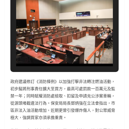
政府建議修訂《消防條例》以加強打擊非法轉注燃油活動，
初步擬將刑事責任擴大至買方，最高可處罰款一百萬元及監
禁一年；同時賦權消防處檢取、扣留及申請充公涉案車輛，
從源頭堵截違法行為。保安局局長鄧炳強在立法會指出，市
區非法入油活動增加，近期更曾引發爆炸傷人，對公眾威脅
極大，強調買家亦須承擔重責。