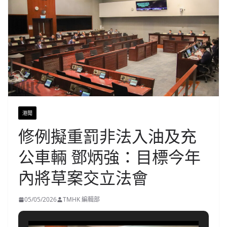
港聞
修例擬重罰非法入油及充
公車輛 鄧炳強：目標今年
內將草案交立法會
05/05/2026
TMHK 編輯部