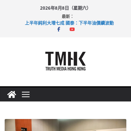
Skip
2026年8月8日（星期六）
to
最新：
content
上半年純利大增七成 國泰：下半年油價續波動
拜仁熱身賽挫維拉 啟德主場館奪錦標
性罪行修例獲九成支持 鄧炳強：爭取今屆任期內完成立法
涉造假公屋富戶申報表 倉管員准保釋候訊
足球盛會次場激戰 祖雲達斯挫車路士