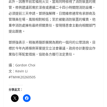
此外，因應早前宏福苑火災，當局同時檢視了消防裝置的規
管。修例建議若需於深夜或連續二十四小時關閉消防設備，
必須提前三天申請。鄧炳強解釋，日間維修通常有承辦商及
管理員在場，風險相對較低；至於被動消防裝置的權責，他
重申消防處擁有最終把關責任，發現隱患會主動向相關部門
提出跟進。
鄧炳強表示，稍後將隨即展開為期約一個月的公眾諮詢，目
標於今年內將條例草案提交立法會審議。政府亦計劃發出作
業指引等配套措施，協助各方履行法定責任。
攝：Gordon Choi
文：Kevin Li
#TMHK20260505
分享此文：