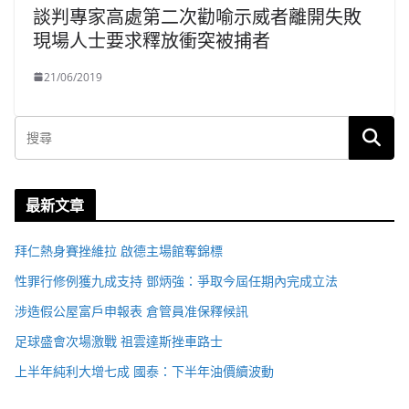
談判專家高處第二次勸喻示威者離開失敗
現場人士要求釋放衝突被捕者
21/06/2019
最新文章
拜仁熱身賽挫維拉 啟德主場館奪錦標
性罪行修例獲九成支持 鄧炳強：爭取今屆任期內完成立法
涉造假公屋富戶申報表 倉管員准保釋候訊
足球盛會次場激戰 祖雲達斯挫車路士
上半年純利大增七成 國泰：下半年油價續波動