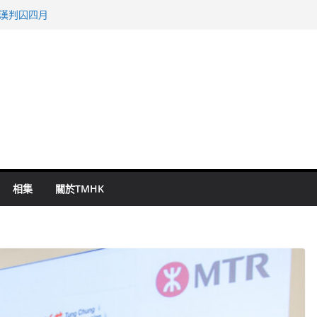
旬漢判囚四月
表 倉管員准保釋候訊
祖雲達斯挫車路士
 國泰：下半年油價續波動
命 警方：下週起嚴打交通違例
相集
關於TMHK