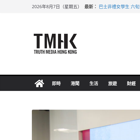
Skip
最新：
巴士非禮女學生 六
2026年8月7日（星期五）
to
涉造假公屋富戶申報
足球盛會次場激戰 
content
上半年純利大增七成
上半年車禍奪六十三
即時
港聞
生活
旅遊
財經