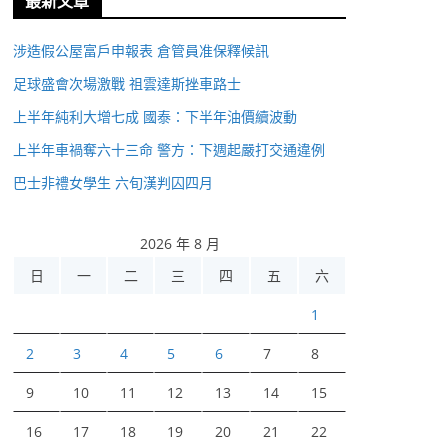
最新文章
涉造假公屋富戶申報表 倉管員准保釋候訊
足球盛會次場激戰 祖雲達斯挫車路士
上半年純利大增七成 國泰：下半年油價續波動
上半年車禍奪六十三命 警方：下週起嚴打交通違例
巴士非禮女學生 六旬漢判囚四月
2026 年 8 月
日
一
二
三
四
五
六
1
2
3
4
5
6
7
8
9
10
11
12
13
14
15
16
17
18
19
20
21
22