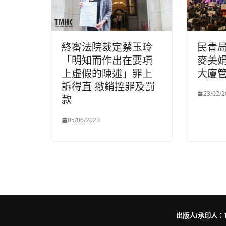
終審法院裁定蔡玉玲
民青
「明知而作出在要項
麥美
上虛假的陳述」罪上
大廈
訴得直 撤銷控罪及罰
23/02/2
款
05/06/2023
出版人/承印人：Trut