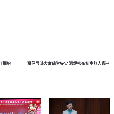
訂網約
灣仔展鴻大廈佛堂失火 濃煙密布初步無人傷