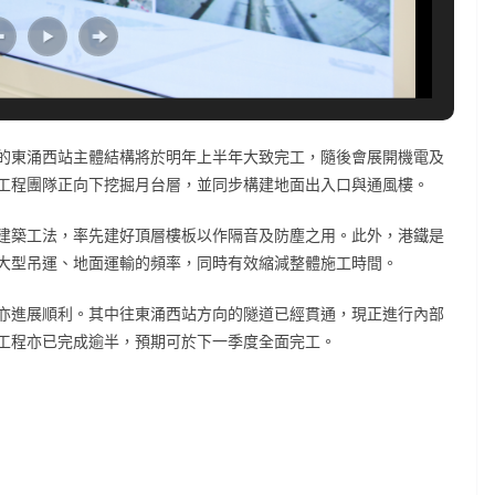
的東涌西站主體結構將於明年上半年大致完工，隨後會展開機電及
工程團隊正向下挖掘月台層，並同步構建地面出入口與通風樓。
建築工法，率先建好頂層樓板以作隔音及防塵之用。此外，港鐵是
大型吊運、地面運輸的頻率，同時有效縮減整體施工時間。
亦進展順利。其中往東涌西站方向的隧道已經貫通，現正進行內部
工程亦已完成逾半，預期可於下一季度全面完工。