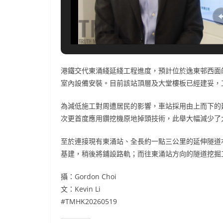
港鐵交代東涌綫延綫工程進度，預計位於逸東邨西面
室內設備安裝。目前該站頂層及大堂樓板已經建妥，
為減低施工對周遭居民的影響，車站採用由上而下的
次更首度應用鑽挖機原地掉頭技術，此舉大幅減少了
至於連接現有東涌站、全長約一點三公里的延伸隧道
基建，稍後將鋪設路軌；而往東涌站方向的隧道挖掘
攝：Gordon Choi
文：Kevin Li
#TMHK20260519