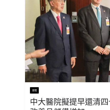
港聞
中大醫院擬提早還清四