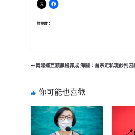
請按讚：
兩婦運巨額黑錢罪成 海關：首宗走私現鈔判囚
你可能也喜歡