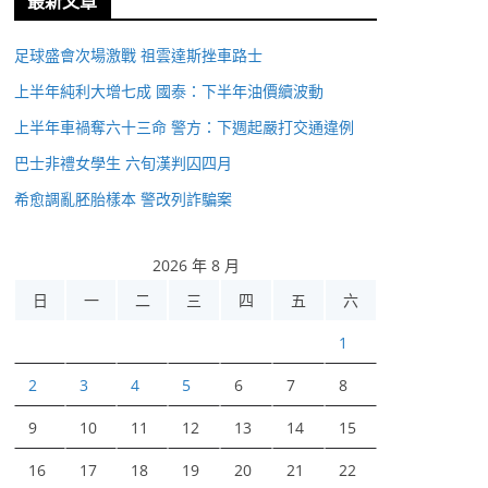
最新文章
足球盛會次場激戰 祖雲達斯挫車路士
上半年純利大增七成 國泰：下半年油價續波動
上半年車禍奪六十三命 警方：下週起嚴打交通違例
巴士非禮女學生 六旬漢判囚四月
希愈調亂胚胎樣本 警改列詐騙案
2026 年 8 月
日
一
二
三
四
五
六
1
2
3
4
5
6
7
8
9
10
11
12
13
14
15
16
17
18
19
20
21
22