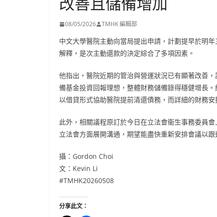
改善且儲備增加
08/05/2026
TMHK 編輯部
中文大學醫院主動向當局提出申請，計劃提早於明年
解釋，是次主動還款的決定綜合了多項因素。
他指出，醫院近期的管治與營運狀況已有顯著改善，
備基金投資回報理想，整體財務儲備錄得穩健增長。
以借貸形式協助醫院提前清還債務，而詳細的財務安
此外，相關議程原訂於今日在立法會衞生事務委員會
立法會方面展開溝通，期望能盡快重新安排會議以跟
攝：Gordon Choi
文：Kevin Li
#TMHK20260508
分享此文：