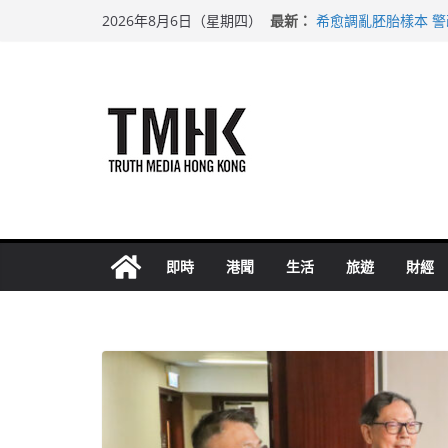
Skip
最新：
希愈調亂胚胎樣本 
2026年8月6日（星期四）
to
足球盛會次場激戰 
上半年純利大增七成
content
上半年車禍奪六十三
巴士非禮女學生 六
即時
港聞
生活
旅遊
財經