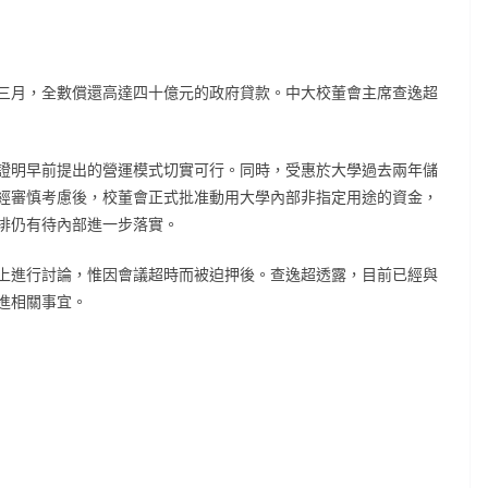
三月，全數償還高達四十億元的政府貸款。中大校董會主席查逸超
證明早前提出的營運模式切實可行。同時，受惠於大學過去兩年儲
經審慎考慮後，校董會正式批准動用大學內部非指定用途的資金，
排仍有待內部進一步落實。
上進行討論，惟因會議超時而被迫押後。查逸超透露，目前已經與
進相關事宜。