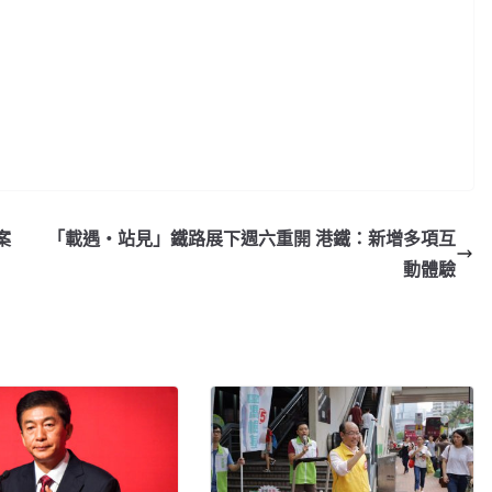
案
「載遇‧站見」鐵路展下週六重開 港鐵：新增多項互
動體驗